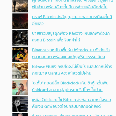
ผู้ก่อตั้งประกาศปิดฉากเหรียญ AI Agent มูลค่า 2
พันล้าน พร้อมลั่นจะไม่มีการช่วยเหลืออีกต่อไป
กราฟ Bitcoin ส่งสัญญาณว่าตลาดกระทิงจะไม่มี
อีกแล้ว
ชายชาวมิสซูรีถูกฟ้อง หลังวางแผนลักพาตัวนัก
ลงทุน Bitcoin เพื่อเรียกค่าไถ่
Binance รุกหนัก เพิ่มหุ้น bStocks 10 ตัวดังเข้า
ตลาดสปอต พร้อมแคมเปญฟรีค่าธรรมเนียม
Bitwise ฟันธง คริปโตจะไม่เป็นไร แม้สัปดาห์นี้ร่าง
กฎหมาย Clarity Act จะโหวตไม่ผ่าน
‘อ.ตั๊ม’ ถอดปลั้ก Blockclock เก็บเข้าตู้ หวั่นพิษ
Coldcard ลุกลามสู่อุปกรณ์คริปโทฯ ในบ้าน
เหยื่อ Coldcard ใช้ Bitcoin ส่งข้อความหาโจรขอ
คืนเงิน ตัดพ้อชีวิตโอนกลับมาสักนิดก็ยังดี