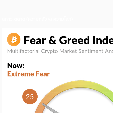
สภาวะตลาด (ความกลัว vs ความโลภ)