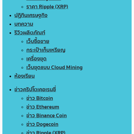
ราคา Ripple (XRP)
ปฏิทินเศรษฐกิจ
บทความ
รีวิวผลิตภัณฑ์
เว็บซื้อขาย
กระเป๋าเก็บเหรียญ
เครื่องขุด
เว็บขุดแบบ Cloud Mining
ห้องเรียน
ข่าวคริปโตเคอเรนซี่
ข่าว Bitcoin
ข่าว Ethereum
ข่าว Binance Coin
ข่าว Dogecoin
ข่าว Ripple (XRP)