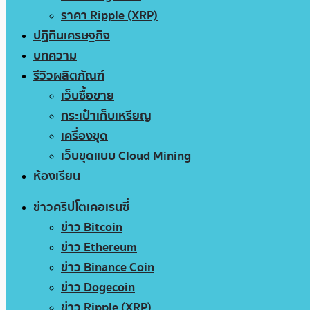
ราคา Ripple (XRP)
ปฏิทินเศรษฐกิจ
บทความ
รีวิวผลิตภัณฑ์
เว็บซื้อขาย
กระเป๋าเก็บเหรียญ
เครื่องขุด
เว็บขุดแบบ Cloud Mining
ห้องเรียน
ข่าวคริปโตเคอเรนซี่
ข่าว Bitcoin
ข่าว Ethereum
ข่าว Binance Coin
ข่าว Dogecoin
ข่าว Ripple (XRP)