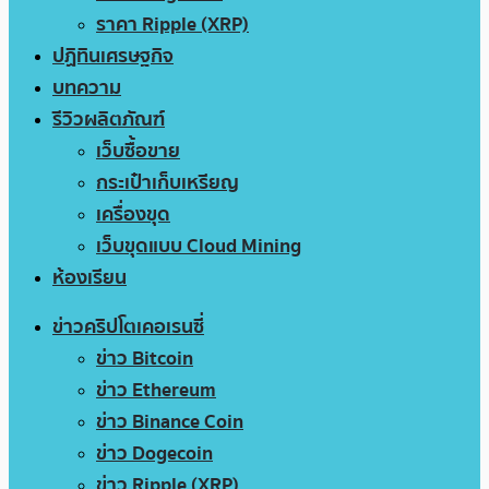
ราคา Ripple (XRP)
ปฏิทินเศรษฐกิจ
บทความ
รีวิวผลิตภัณฑ์
เว็บซื้อขาย
กระเป๋าเก็บเหรียญ
เครื่องขุด
เว็บขุดแบบ Cloud Mining
ห้องเรียน
ข่าวคริปโตเคอเรนซี่
ข่าว Bitcoin
ข่าว Ethereum
ข่าว Binance Coin
ข่าว Dogecoin
ข่าว Ripple (XRP)