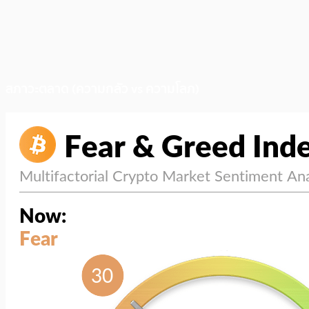
สภาวะตลาด (ความกลัว vs ความโลภ)