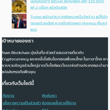
ล่มไม่เป็นท่า! Bitcoin ฟอร์กแยก BIP-110 ขุดได้
แค่ 2 บล็อก แล้วดับสนิท
Trump พร้อมประกาศชัยชนะเหนืออิหร่าน แม้ไร้ข้อ
ตกลงนิวเคลียร์ หากเปิดช่องแคบ Hormuz เต็มรูป
แบบ
เป้าหมายของเรา
Siam Blockchain มุ่งมั่นที่จะช่วยนำเสนอสารเกี่ยวกับ
Cryptocurrency และเทคโนโลยีบล็อกเชนเพื่อคนไทย ในภาษาไทย เรา
รวบรวมข้อมูลส่วนใหญ่จากเว็บไซต์และเว็บบอร์ดต่างประเทศและนำมา
แปลส่งตรงถึงฟีดคุณ
เกี่ยวกับเว็บไซต์นี้
ทีมงาน
ติดต่อเรา
นโยบายความเป็นส่วนตัว
ข้อตกลงในการใช้งาน