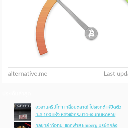
ประเด็นล่าสุด
อวสานคริปโทฯ เกลื่อนตลาด! โปรเจกต์แห่ปิดตัว
ทะลุ 100 แห่ง หลังแฮ็กระบาด-เงินทุนหดหาย
กลยุทธ์ ‘ถือทน’ แตกพ่าย Empery บริษัทคลัง