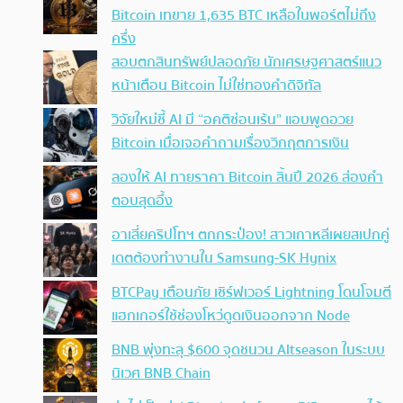
Bitcoin เทขาย 1,635 BTC เหลือในพอร์ตไม่ถึง
ครึ่ง
สอบตกสินทรัพย์ปลอดภัย นักเศรษฐศาสตร์แนว
หน้าเตือน Bitcoin ไม่ใช่ทองคำดิจิทัล
วิจัยใหม่ชี้ AI มี “อคติซ่อนเร้น” แอบพูดอวย
Bitcoin เมื่อเจอคำถามเรื่องวิกฤตการเงิน
ลองให้ AI ทายราคา Bitcoin สิ้นปี 2026 ส่องคำ
ตอบสุดอึ้ง
อาเสี่ยคริปโทฯ ตกกระป๋อง! สาวเกาหลีเผยสเปกคู่
เดตต้องทำงานใน Samsung-SK Hynix
BTCPay เตือนภัย เซิร์ฟเวอร์ Lightning โดนโจมตี
แฮกเกอร์ใช้ช่องโหว่ดูดเงินออกจาก Node
BNB พุ่งทะลุ $600 จุดชนวน Altseason ในระบบ
นิเวศ BNB Chain