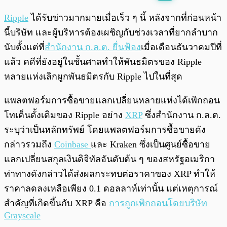
พร้อมเล่น
0:00
/
0:00
Ripple
ได้รับข่าวมากมายเมื่อเร็ว ๆ นี้ หลังจากที่ก่อนหน้า
นี้บริษัท และผู้บริหารต้องเผชิญกับช่วงเวลาที่ยากลำบาก
นับตั้งแต่ที่
สำนักงาน ก.ล.ต. ยื่นฟ้อง
เมื่อเดือนธันวาคมปีที่
แล้ว คดีที่ยังอยู่ในชั้นศาลทำให้พันธมิตรของ Ripple
หลายแห่งเลิกผูกพันธมิตรกับ Ripple ไปในที่สุด
แพลตฟอร์มการซื้อขายแลกเปลี่ยนหลายแห่งได้เพิกถอน
โทเค็นดั้งเดิมของ Ripple อย่าง
XRP
ซึ่งสำนักงาน ก.ล.ต.
ระบุว่าเป็นหลักทรัพย์ โดยแพลตฟอร์มการซื้อขายดัง
กล่าวรวมถึง
Coinbase
และ Kraken ซึ่งเป็นศูนย์ซื้อขาย
แลกเปลี่ยนสกุลเงินดิจิทัลอันดับต้น ๆ ของสหรัฐอเมริกา
ท่าทางดังกล่าวได้ส่งผลกระทบต่อราคาของ XRP ทำให้
ราคาลดลงเหลือเพียง 0.1 ดอลลาห์เท่านั้น แต่เหตุการณ์
สำคัญที่เกิดขึ้นกับ XRP คือ
การถูกเพิกถอนโดยบริษัท
Grayscale