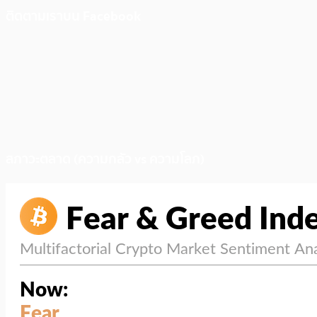
ติดตามเราบน Facebook
สภาวะตลาด (ความกลัว vs ความโลภ)