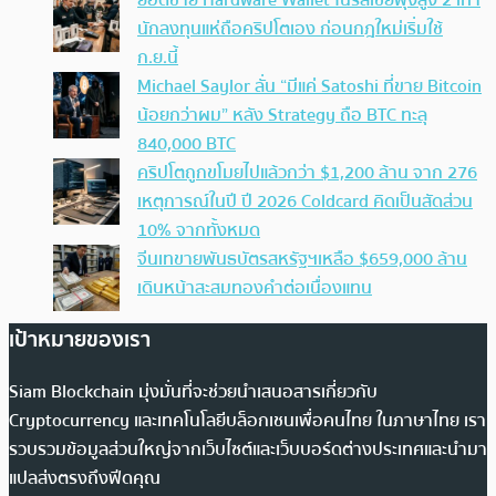
นักลงทุนแห่ถือคริปโตเอง ก่อนกฎใหม่เริ่มใช้
ก.ย.นี้
Michael Saylor ลั่น “มีแค่ Satoshi ที่ขาย Bitcoin
น้อยกว่าผม” หลัง Strategy ถือ BTC ทะลุ
840,000 BTC
คริปโตถูกขโมยไปแล้วกว่า $1,200 ล้าน จาก 276
เหตุการณ์ในปี ปี 2026 Coldcard คิดเป็นสัดส่วน
10% จากทั้งหมด
จีนเทขายพันธบัตรสหรัฐฯเหลือ $659,000 ล้าน
เดินหน้าสะสมทองคำต่อเนื่องแทน
เป้าหมายของเรา
Siam Blockchain มุ่งมั่นที่จะช่วยนำเสนอสารเกี่ยวกับ
Cryptocurrency และเทคโนโลยีบล็อกเชนเพื่อคนไทย ในภาษาไทย เรา
รวบรวมข้อมูลส่วนใหญ่จากเว็บไซต์และเว็บบอร์ดต่างประเทศและนำมา
แปลส่งตรงถึงฟีดคุณ