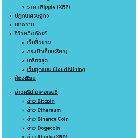
ราคา Ripple (XRP)
ปฏิทินเศรษฐกิจ
บทความ
รีวิวผลิตภัณฑ์
เว็บซื้อขาย
กระเป๋าเก็บเหรียญ
เครื่องขุด
เว็บขุดแบบ Cloud Mining
ห้องเรียน
ข่าวคริปโตเคอเรนซี่
ข่าว Bitcoin
ข่าว Ethereum
ข่าว Binance Coin
ข่าว Dogecoin
ข่าว Ripple (XRP)