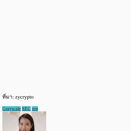
ที่มา: zycrypto
Grayscale
SEC
xrp