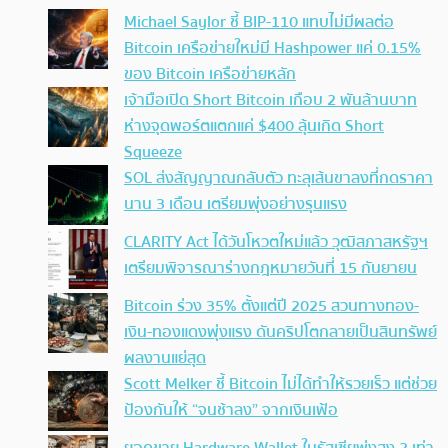
Michael Saylor ชี้ BIP-110 แทบไม่มีผลต่อ
Bitcoin เครือข่ายใหม่มี Hashpower แค่ 0.15%
ของ Bitcoin เครือข่ายหลัก
เจ้ามือเปิด Short Bitcoin เกือบ 2 พันล้านบาท
ห่างจุดพอร์ตแตกแค่ $400 ลุ้นเกิด Short
Squeeze
SOL ส่งสัญญาณกลับตัว ทะลุเส้นขาลงที่กดราคา
นาน 3 เดือน เตรียมพุ่งอย่างรุนแรง
CLARITY Act ได้วันโหวตใหม่แล้ว วุฒิสภาสหรัฐฯ
เตรียมพิจารณาร่างกฎหมายวันที่ 15 กันยายน
Bitcoin ร่วง 35% ตั้งแต่ปี 2025 สวนทางทอง-
เงิน-ทองแดงพุ่งแรง ดันคริปโตกลายเป็นสินทรัพย์
ผลงานแย่สุด
Scott Melker ชี้ Bitcoin ไม่ได้ทำให้รวยเร็ว แต่ช่วย
ป้องกันให้ “จนช้าลง” จากเงินเฟ้อ
ยอดขาย Hardware Wallet ในรัสเซียพุ่งสูง 2 เท่า