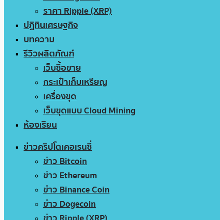
ราคา Ripple (XRP)
ปฏิทินเศรษฐกิจ
บทความ
รีวิวผลิตภัณฑ์
เว็บซื้อขาย
กระเป๋าเก็บเหรียญ
เครื่องขุด
เว็บขุดแบบ Cloud Mining
ห้องเรียน
ข่าวคริปโตเคอเรนซี่
ข่าว Bitcoin
ข่าว Ethereum
ข่าว Binance Coin
ข่าว Dogecoin
ข่าว Ripple (XRP)