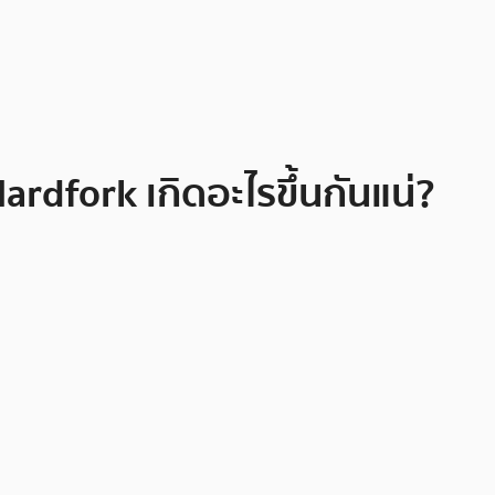
rdfork เกิดอะไรขึ้นกันแน่?