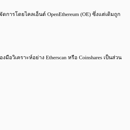
0:00
/
0:00
จัดการโดยไคลเอ็นต์ OpenEthereum (OE) ซึ่งแต่เดิมถูก
งมือวิเคราะห์อย่าง Etherscan หรือ Coinshares เป็นส่วน