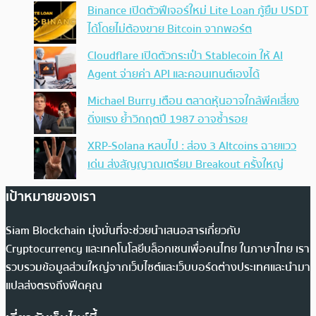
Binance เปิดตัวฟีเจอร์ใหม่ Lite Loan กู้ยืม USDT
ได้โดยไม่ต้องขาย Bitcoin จากพอร์ต
Cloudflare เปิดตัวกระเป๋า Stablecoin ให้ AI
Agent จ่ายค่า API และคอนเทนต์เองได้
Michael Burry เตือน ตลาดหุ้นอาจใกล้พีคเสี่ยง
ดิ่งแรง ย้ำวิกฤตปี 1987 อาจซ้ำรอย
XRP-Solana หลบไป : ส่อง 3 Altcoins ฉายแวว
เด่น ส่งสัญญาณเตรียม Breakout ครั้งใหญ่
เป้าหมายของเรา
Siam Blockchain มุ่งมั่นที่จะช่วยนำเสนอสารเกี่ยวกับ
Cryptocurrency และเทคโนโลยีบล็อกเชนเพื่อคนไทย ในภาษาไทย เรา
รวบรวมข้อมูลส่วนใหญ่จากเว็บไซต์และเว็บบอร์ดต่างประเทศและนำมา
แปลส่งตรงถึงฟีดคุณ