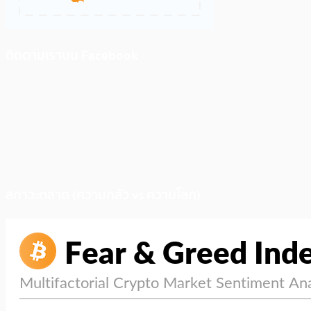
ติดตามเราบน Facebook
สภาวะตลาด (ความกลัว vs ความโลภ)