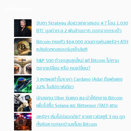
ประเด็นล่าสุด
จับตา Strategy ส่อแววเทขายรอบ 4 ? โอน 1,030
BTC มูลค่าทะลุ 2 พันล้านบาท ออกจากกระเป๋า
Bitcoin ทรงตัว $64,000 สวนทางหุ้นสหรัฐฯ ATH
หลังข้อตกลงฮอร์มุซใกล้ยุติ
S&P 500 ทำจุดสูงสุดใหม่ แต่ Bitcoin ไม่ตาม
ตลาดเปลี่ยน หรือ คนเปลี่ยน?
3 เหตุผลทำไมราคา Cardano (Ada) ถึงพุ่งแรง
22% ในสัปดาห์เดียว
นักลงทุน Uber รุ่นแรก แนะนำให้เทขาย Bitcoin
เพื่อไปซื้อ Solana และ Bittensor (TAO) แทน
สหรัฐฯ เริ่มไม่ปลอดภัย? ชายชาวมิสซูรี 3 คน ถูก
ตั้งข้อหาบุกรุกบ้านขโมย Bitcoin