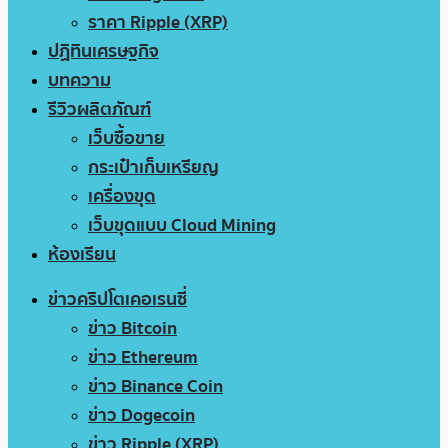
ราคา Ripple (XRP)
ปฏิทินเศรษฐกิจ
บทความ
รีวิวผลิตภัณฑ์
เว็บซื้อขาย
กระเป๋าเก็บเหรียญ
เครื่องขุด
เว็บขุดแบบ Cloud Mining
ห้องเรียน
ข่าวคริปโตเคอเรนซี่
ข่าว Bitcoin
ข่าว Ethereum
ข่าว Binance Coin
ข่าว Dogecoin
ข่าว Ripple (XRP)