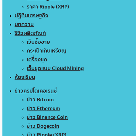
ราคา Ripple (XRP)
ปฏิทินเศรษฐกิจ
บทความ
รีวิวผลิตภัณฑ์
เว็บซื้อขาย
กระเป๋าเก็บเหรียญ
เครื่องขุด
เว็บขุดแบบ Cloud Mining
ห้องเรียน
ข่าวคริปโตเคอเรนซี่
ข่าว Bitcoin
ข่าว Ethereum
ข่าว Binance Coin
ข่าว Dogecoin
ข่าว Ripple (XRP)