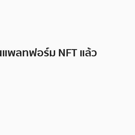
นแพลทฟอร์ม NFT แล้ว