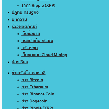
ราคา Ripple (XRP)
ปฏิทินเศรษฐกิจ
บทความ
รีวิวผลิตภัณฑ์
เว็บซื้อขาย
กระเป๋าเก็บเหรียญ
เครื่องขุด
เว็บขุดแบบ Cloud Mining
ห้องเรียน
ข่าวคริปโตเคอเรนซี่
ข่าว Bitcoin
ข่าว Ethereum
ข่าว Binance Coin
ข่าว Dogecoin
ข่าว Ripple (XRP)