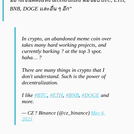
BNB, DOGE และอื่น ๆ อีก”
In crypto, an abandoned meme coin over
takes many hard working projects, and
currently barking ? at the top 3 spot.
haha… ?
There are many things in crypto that I
don't understand. Such is the power of
decentralization.
I like
#BTC
,
#ETH
,
#BNB
,
#DOGE
and
more.
— CZ ? Binance (@cz_binance)
May 6,
2021