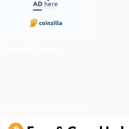
ติดตามเราบน Facebook
สภาวะตลาด (ความกลัว vs ความโลภ)