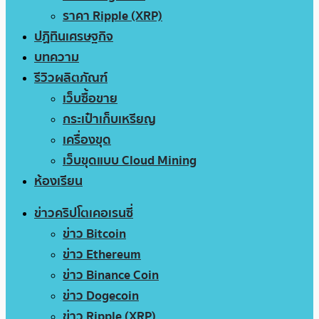
ราคา Ripple (XRP)
ปฏิทินเศรษฐกิจ
บทความ
รีวิวผลิตภัณฑ์
เว็บซื้อขาย
กระเป๋าเก็บเหรียญ
เครื่องขุด
เว็บขุดแบบ Cloud Mining
ห้องเรียน
ข่าวคริปโตเคอเรนซี่
ข่าว Bitcoin
ข่าว Ethereum
ข่าว Binance Coin
ข่าว Dogecoin
ข่าว Ripple (XRP)