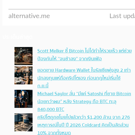
ประเด็นล่าสุด
Scott Melker ชี้ Bitcoin ไม่ได้ทำให้รวยเร็ว แต่ช่วย
ป้องกันให้ “จนช้าลง” จากเงินเฟ้อ
ยอดขาย Hardware Wallet ในรัสเซียพุ่งสูง 2 เท่า
นักลงทุนแห่ถือคริปโตเอง ก่อนกฎใหม่เริ่มใช้
ก.ย.นี้
Michael Saylor ลั่น “มีแค่ Satoshi ที่ขาย Bitcoin
น้อยกว่าผม” หลัง Strategy ถือ BTC ทะลุ
840,000 BTC
คริปโตถูกขโมยไปแล้วกว่า $1,200 ล้าน จาก 276
เหตุการณ์ในปี ปี 2026 Coldcard คิดเป็นสัดส่วน
10% จากทั้งหมด