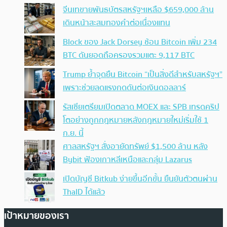
จีนเทขายพันธบัตรสหรัฐฯเหลือ $659,000 ล้าน
เดินหน้าสะสมทองคำต่อเนื่องแทน
Block ของ Jack Dorsey ช้อน Bitcoin เพิ่ม 234
BTC ดันยอดถือครองรวมแตะ 9,117 BTC
Trump ย้ำจุดยืน Bitcoin “เป็นสิ่งดีสำหรับสหรัฐฯ”
เพราะช่วยลดแรงกดดันต่อเงินดอลลาร์
รัสเซียเตรียมเปิดตลาด MOEX และ SPB เทรดคริป
โตอย่างถูกกฎหมายหลังกฎหมายใหม่เริ่มใช้ 1
ก.ย. นี้
ศาลสหรัฐฯ สั่งอายัดทรัพย์ $1,500 ล้าน หลัง
Bybit ฟ้องเกาหลีเหนือและกลุ่ม Lazarus
เปิดบัญชี Bitkub ง่ายขึ้นอีกขั้น ยืนยันตัวตนผ่าน
ThaID ได้แล้ว
เป้าหมายของเรา