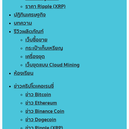
ราคา Ripple (XRP)
ปฏิทินเศรษฐกิจ
บทความ
รีวิวผลิตภัณฑ์
เว็บซื้อขาย
กระเป๋าเก็บเหรียญ
เครื่องขุด
เว็บขุดแบบ Cloud Mining
ห้องเรียน
ข่าวคริปโตเคอเรนซี่
ข่าว Bitcoin
ข่าว Ethereum
ข่าว Binance Coin
ข่าว Dogecoin
ข่าว Ripple (XRP)