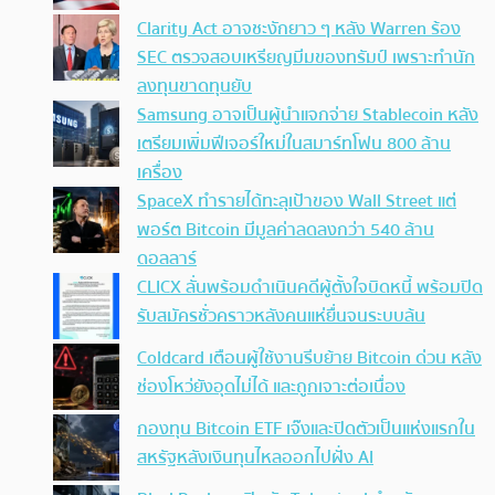
Clarity Act อาจชะงักยาว ๆ หลัง Warren ร้อง
SEC ตรวจสอบเหรียญมีมของทรัมป์ เพราะทำนัก
ลงทุนขาดทุนยับ
Samsung อาจเป็นผู้นำแจกจ่าย Stablecoin หลัง
เตรียมเพิ่มฟีเจอร์ใหม่ในสมาร์ทโฟน 800 ล้าน
เครื่อง
SpaceX ทำรายได้ทะลุเป้าของ Wall Street แต่
พอร์ต Bitcoin มีมูลค่าลดลงกว่า 540 ล้าน
ดอลลาร์
CLICX ลั่นพร้อมดำเนินคดีผู้ตั้งใจบิดหนี้ พร้อมปิด
รับสมัครชั่วคราวหลังคนแห่ยื่นจนระบบล้น
Coldcard เตือนผู้ใช้งานรีบย้าย Bitcoin ด่วน หลัง
ช่องโหว่ยังอุดไม่ได้ และถูกเจาะต่อเนื่อง
กองทุน Bitcoin ETF เจ๊งและปิดตัวเป็นแห่งแรกใน
สหรัฐหลังเงินทุนไหลออกไปฝั่ง AI