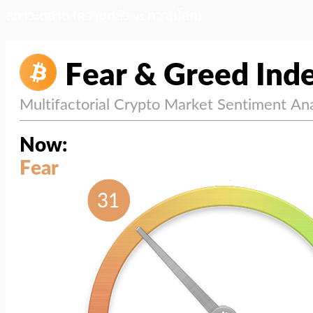
สภาวะตลาด (ความกลัว vs ความโลภ)