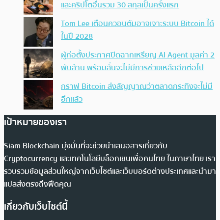
และคริปโตอื่นรวม 30 สกุลเป็นครั้งแรก
Tom Lee เตือนควอนตัมอาจเจาะระบบ Bitcoin ได้
ในปี 2028
ผู้ก่อตั้งประกาศปิดฉากเหรียญ AI Agent มูลค่า 2
พันล้าน พร้อมลั่นจะไม่มีการช่วยเหลืออีกต่อไป
กราฟ Bitcoin ส่งสัญญาณว่าตลาดกระทิงจะไม่มี
อีกแล้ว
เป้าหมายของเรา
Siam Blockchain มุ่งมั่นที่จะช่วยนำเสนอสารเกี่ยวกับ
Cryptocurrency และเทคโนโลยีบล็อกเชนเพื่อคนไทย ในภาษาไทย เรา
รวบรวมข้อมูลส่วนใหญ่จากเว็บไซต์และเว็บบอร์ดต่างประเทศและนำมา
แปลส่งตรงถึงฟีดคุณ
เกี่ยวกับเว็บไซต์นี้