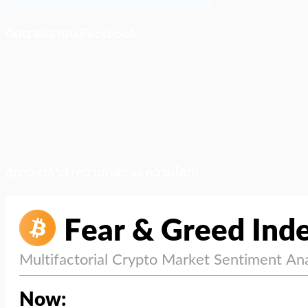
ติดตามเราบน Facebook
สภาวะตลาด (ความกลัว vs ความโลภ)