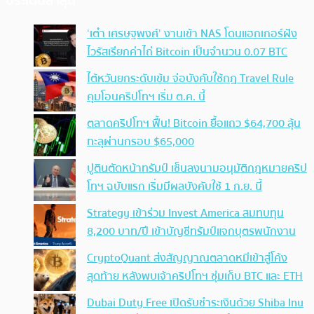
ประเด็นล่าสุด
‘เต๋า เศรษฐพงศ์’ งานเข้า NAS โดนแฮกเกอร์ฝัง
ไวรัสเรียกค่าไถ่ Bitcoin เป็นจำนวน 0.07 BTC
ไต้หวันยกระดับเข้ม จ่อบังคับใช้กฏ Travel Rule
คุมโอนคริปโทฯ เริ่ม ต.ค. นี้
ตลาดคริปโทฯ ฟื้น! Bitcoin ยื้อแถว $64,700 ลุ้น
ทะลุผ่านกรอบ $65,000
ปูตินตัดหน้าทรัมป์ เซ็นลงนามอนุมัติกฎหมายคริป
โทฯ ฉบับแรก เริ่มมีผลบังคับใช้ 1 ก.ย. นี้
Strategy เข้าร่วม Invest America สมทบทุน
8,200 บาท/ปี เข้าบัญชีทรัมป์แจกบุตรพนักงาน
CryptoQuant ส่งสัญญาณตลาดหมีเข้าสู่โค้ง
สุดท้าย หลังพบเจ้าคริปโทฯ ซุ่มเก็บ BTC และ ETH
Dubai Duty Free เปิดรับชำระเงินด้วย Shiba Inu