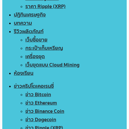
ราคา Ripple (XRP)
ปฏิทินเศรษฐกิจ
บทความ
รีวิวผลิตภัณฑ์
เว็บซื้อขาย
กระเป๋าเก็บเหรียญ
เครื่องขุด
เว็บขุดแบบ Cloud Mining
ห้องเรียน
ข่าวคริปโตเคอเรนซี่
ข่าว Bitcoin
ข่าว Ethereum
ข่าว Binance Coin
ข่าว Dogecoin
ข่าว Ripple (XRP)