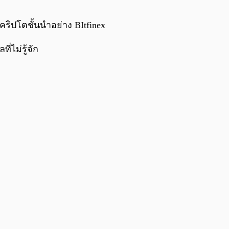
0:00
/
0:00
ิปโตชั้นนำอย่าง BItfinex
่ไม่รู้จัก