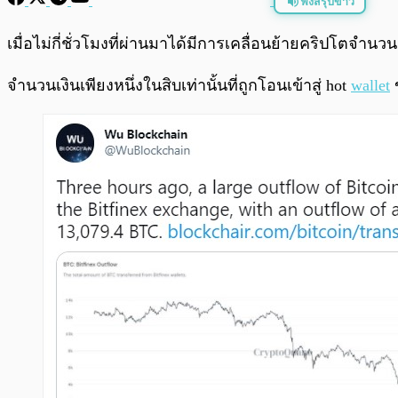
ฟังสรุปข่าว
พร้อมเล่น
เมื่อไม่กี่ชั่วโมงที่ผ่านมาได้มีการเคลื่อนย้ายคริปโตจำนว
จำนวนเงินเพียงหนึ่งในสิบเท่านั้นที่ถูกโอนเข้าสู่ hot
wallet
ข