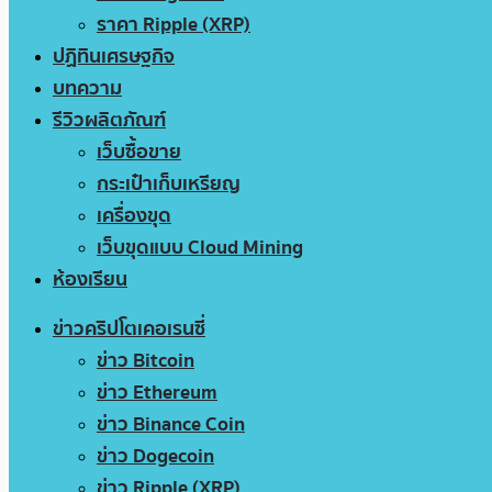
ราคา Ripple (XRP)
ปฏิทินเศรษฐกิจ
บทความ
รีวิวผลิตภัณฑ์
เว็บซื้อขาย
กระเป๋าเก็บเหรียญ
เครื่องขุด
เว็บขุดแบบ Cloud Mining
ห้องเรียน
ข่าวคริปโตเคอเรนซี่
ข่าว Bitcoin
ข่าว Ethereum
ข่าว Binance Coin
ข่าว Dogecoin
ข่าว Ripple (XRP)