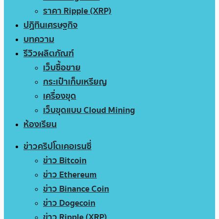
ราคา Ripple (XRP)
ปฏิทินเศรษฐกิจ
บทความ
รีวิวผลิตภัณฑ์
เว็บซื้อขาย
กระเป๋าเก็บเหรียญ
เครื่องขุด
เว็บขุดแบบ Cloud Mining
ห้องเรียน
ข่าวคริปโตเคอเรนซี่
ข่าว Bitcoin
ข่าว Ethereum
ข่าว Binance Coin
ข่าว Dogecoin
ข่าว Ripple (XRP)