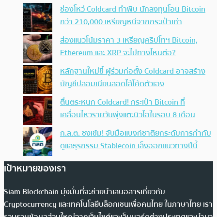
ช่องโหว่ Coldcard ทำพิษ นักลงทุนโอน Bitcoin
กว่า 210,000 เหรียญหนีจากกระเป๋าเก่า
ส่องแนวโน้มราคา 3 เหรียญคริปโทฯ Bitcoin,
Ethereum และ XRP จะไปทางไหนต่อ?
หลักฐานใหม่ชี้ ผู้ร่วมก่อตั้ง Coldcard อาจสร้าง
บัญชีปลอมเนียนสอดไส้โค้ดตัวเอง
ตื่นตระหนก Coldcard! กระเป๋า Bitcoin ที่
เคลื่อนไหวรายวันพุ่งแตะนิวไฮในรอบ 8 เดือน
ก.ล.ต. ชงเข้ม! จับมือแบงก์ชาติยกระดับการกำกับ
ดูแลธุรกรรม Stablecoin เล็งออกแนวทางปีนี้
เป้าหมายของเรา
Siam Blockchain มุ่งมั่นที่จะช่วยนำเสนอสารเกี่ยวกับ
Cryptocurrency และเทคโนโลยีบล็อกเชนเพื่อคนไทย ในภาษาไทย เรา
รวบรวมข้อมูลส่วนใหญ่จากเว็บไซต์และเว็บบอร์ดต่างประเทศและนำมา