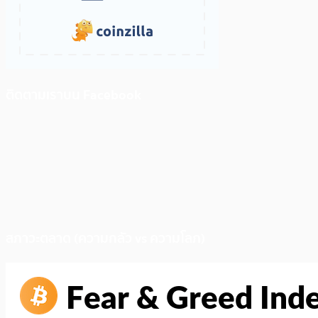
ติดตามเราบน Facebook
สภาวะตลาด (ความกลัว vs ความโลภ)