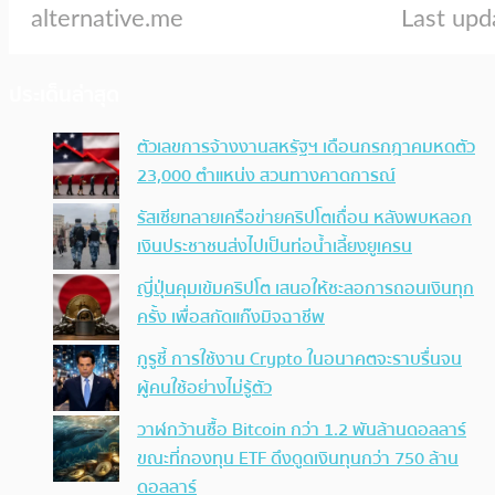
ประเด็นล่าสุด
ตัวเลขการจ้างงานสหรัฐฯ เดือนกรกฎาคมหดตัว
23,000 ตำแหน่ง สวนทางคาดการณ์
รัสเซียทลายเครือข่ายคริปโตเถื่อน หลังพบหลอก
เงินประชาชนส่งไปเป็นท่อน้ำเลี้ยงยูเครน
ญี่ปุ่นคุมเข้มคริปโต เสนอให้ชะลอการถอนเงินทุก
ครั้ง เพื่อสกัดแก๊งมิจฉาชีพ
กูรูชี้ การใช้งาน Crypto ในอนาคตจะราบรื่นจน
ผู้คนใช้อย่างไม่รู้ตัว
วาฬกว้านซื้อ Bitcoin กว่า 1.2 พันล้านดอลลาร์
ขณะที่กองทุน ETF ดึงดูดเงินทุนกว่า 750 ล้าน
ดอลลาร์