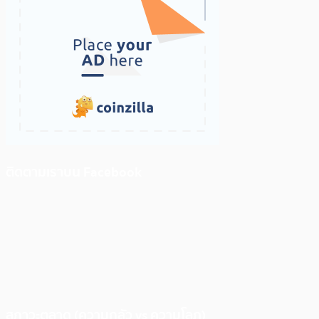
ติดตามเราบน Facebook
สภาวะตลาด (ความกลัว vs ความโลภ)