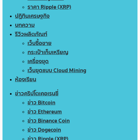
ราคา Ripple (XRP)
ปฏิทินเศรษฐกิจ
บทความ
รีวิวผลิตภัณฑ์
เว็บซื้อขาย
กระเป๋าเก็บเหรียญ
เครื่องขุด
เว็บขุดแบบ Cloud Mining
ห้องเรียน
ข่าวคริปโตเคอเรนซี่
ข่าว Bitcoin
ข่าว Ethereum
ข่าว Binance Coin
ข่าว Dogecoin
ข่าว Ripple (XRP)