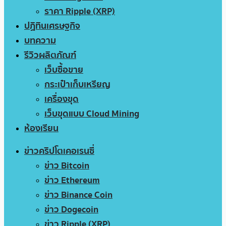
ราคา Ripple (XRP)
ปฏิทินเศรษฐกิจ
บทความ
รีวิวผลิตภัณฑ์
เว็บซื้อขาย
กระเป๋าเก็บเหรียญ
เครื่องขุด
เว็บขุดแบบ Cloud Mining
ห้องเรียน
ข่าวคริปโตเคอเรนซี่
ข่าว Bitcoin
ข่าว Ethereum
ข่าว Binance Coin
ข่าว Dogecoin
ข่าว Ripple (XRP)