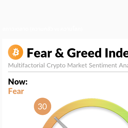
สภาวะตลาด (ความกลัว vs ความโลภ)