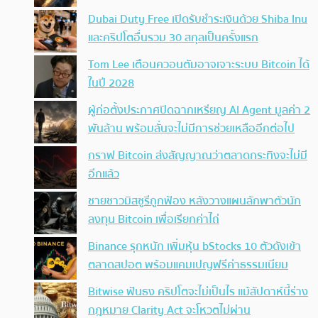
Dubai Duty Free เปิดรับชำระเงินด้วย Shiba Inu
และคริปโตอื่นรวม 30 สกุลเป็นครั้งแรก
Tom Lee เตือนควอนตัมอาจเจาะระบบ Bitcoin ได้
ในปี 2028
ผู้ก่อตั้งประกาศปิดฉากเหรียญ AI Agent มูลค่า 2
พันล้าน พร้อมลั่นจะไม่มีการช่วยเหลืออีกต่อไป
กราฟ Bitcoin ส่งสัญญาณว่าตลาดกระทิงจะไม่มี
อีกแล้ว
ชายชาวมิสซูรีถูกฟ้อง หลังวางแผนลักพาตัวนัก
ลงทุน Bitcoin เพื่อเรียกค่าไถ่
Binance รุกหนัก เพิ่มหุ้น bStocks 10 ตัวดังเข้า
ตลาดสปอต พร้อมแคมเปญฟรีค่าธรรมเนียม
Bitwise ฟันธง คริปโตจะไม่เป็นไร แม้สัปดาห์นี้ร่าง
กฎหมาย Clarity Act จะโหวตไม่ผ่าน