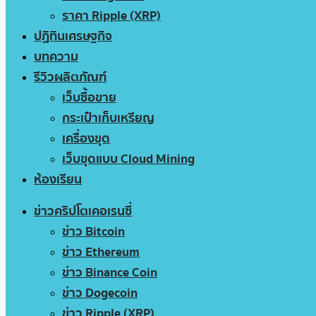
ราคา Ripple (XRP)
ปฏิทินเศรษฐกิจ
บทความ
รีวิวผลิตภัณฑ์
เว็บซื้อขาย
กระเป๋าเก็บเหรียญ
เครื่องขุด
เว็บขุดแบบ Cloud Mining
ห้องเรียน
ข่าวคริปโตเคอเรนซี่
ข่าว Bitcoin
ข่าว Ethereum
ข่าว Binance Coin
ข่าว Dogecoin
ข่าว Ripple (XRP)