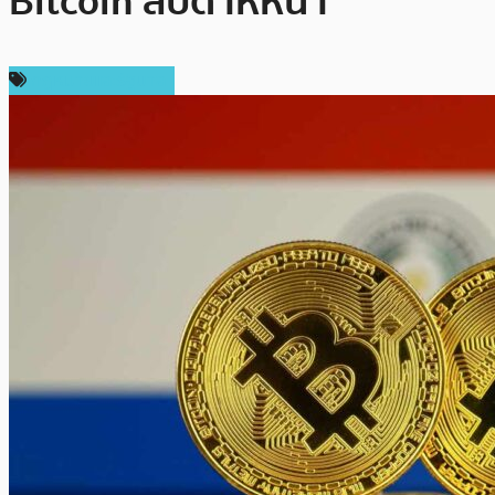
Bitcoin สัปดาห์หน้า
กฎหมายและรัฐบาล