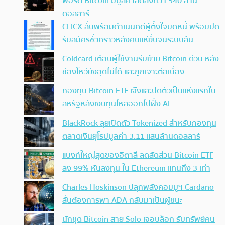
พอร์ต Bitcoin มีมูลค่าลดลงกว่า 540 ล้าน
ดอลลาร์
CLICX ลั่นพร้อมดำเนินคดีผู้ตั้งใจบิดหนี้ พร้อมปิด
รับสมัครชั่วคราวหลังคนแห่ยื่นจนระบบล้น
Coldcard เตือนผู้ใช้งานรีบย้าย Bitcoin ด่วน หลัง
ช่องโหว่ยังอุดไม่ได้ และถูกเจาะต่อเนื่อง
กองทุน Bitcoin ETF เจ๊งและปิดตัวเป็นแห่งแรกใน
สหรัฐหลังเงินทุนไหลออกไปฝั่ง AI
BlackRock ลุยเปิดตัว Tokenized สำหรับกองทุน
ตลาดเงินยุโรปมูลค่า 3.11 แสนล้านดอลลาร์
แบงก์ใหญ่สุดของอิตาลี ลดสัดส่วน Bitcoin ETF
ลง 99% หันลงทุน ใน Ethereum แทนถึง 3 เท่า
Charles Hoskinson ปลุกพลังคอมมูฯ Cardano
ลั่นต้องการพา ADA กลับมาเป็นผู้ชนะ
นักขุด Bitcoin สาย Solo เจอบล็อก รับทรัพย์คน