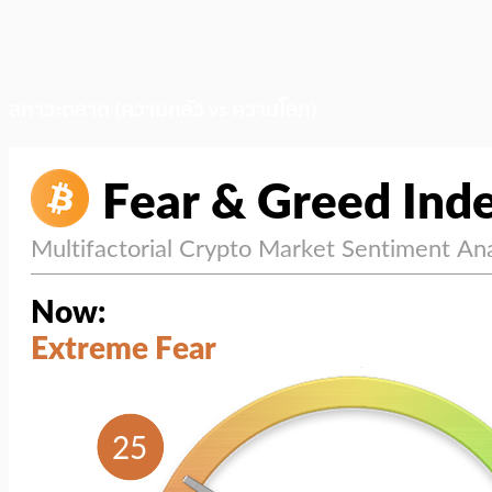
สภาวะตลาด (ความกลัว vs ความโลภ)