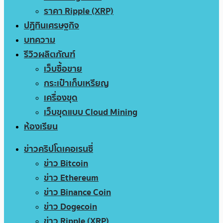
ราคา Ripple (XRP)
ปฏิทินเศรษฐกิจ
บทความ
รีวิวผลิตภัณฑ์
เว็บซื้อขาย
กระเป๋าเก็บเหรียญ
เครื่องขุด
เว็บขุดแบบ Cloud Mining
ห้องเรียน
ข่าวคริปโตเคอเรนซี่
ข่าว Bitcoin
ข่าว Ethereum
ข่าว Binance Coin
ข่าว Dogecoin
ข่าว Ripple (XRP)