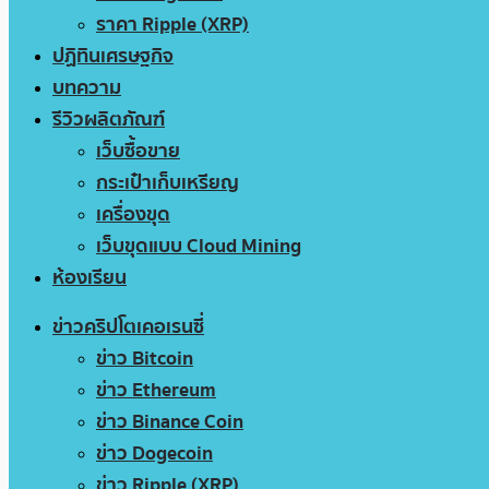
ราคา Ripple (XRP)
ปฏิทินเศรษฐกิจ
บทความ
รีวิวผลิตภัณฑ์
เว็บซื้อขาย
กระเป๋าเก็บเหรียญ
เครื่องขุด
เว็บขุดแบบ Cloud Mining
ห้องเรียน
ข่าวคริปโตเคอเรนซี่
ข่าว Bitcoin
ข่าว Ethereum
ข่าว Binance Coin
ข่าว Dogecoin
ข่าว Ripple (XRP)