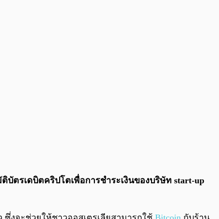
0:00
/
0:00
มัติบัตรเดบิตคริปโตเพื่อการชำระเงินของบริษัท start-up
้ว ซึ่งจะช่วยให้ชาวออสเตรเลียสามารถใช้
Bitcoin
กับร้าน