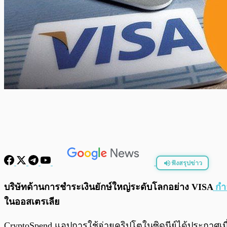
ฟังสรุปข่าว
พร้อมเล่น
บริษัทด้านการชำระเงินยักษ์ใหญ่ระดับโลกอย่าง VISA
กำล
ในออสเตรเลีย
CryptoSpend แอปการใช้จ่ายคริปโตในซิดนีย์ได้ประกาศเมื