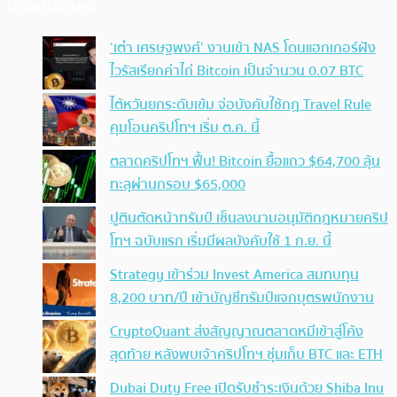
ประเด็นล่าสุด
‘เต๋า เศรษฐพงศ์’ งานเข้า NAS โดนแฮกเกอร์ฝัง
ไวรัสเรียกค่าไถ่ Bitcoin เป็นจำนวน 0.07 BTC
ไต้หวันยกระดับเข้ม จ่อบังคับใช้กฏ Travel Rule
คุมโอนคริปโทฯ เริ่ม ต.ค. นี้
ตลาดคริปโทฯ ฟื้น! Bitcoin ยื้อแถว $64,700 ลุ้น
ทะลุผ่านกรอบ $65,000
ปูตินตัดหน้าทรัมป์ เซ็นลงนามอนุมัติกฎหมายคริป
โทฯ ฉบับแรก เริ่มมีผลบังคับใช้ 1 ก.ย. นี้
Strategy เข้าร่วม Invest America สมทบทุน
8,200 บาท/ปี เข้าบัญชีทรัมป์แจกบุตรพนักงาน
CryptoQuant ส่งสัญญาณตลาดหมีเข้าสู่โค้ง
สุดท้าย หลังพบเจ้าคริปโทฯ ซุ่มเก็บ BTC และ ETH
Dubai Duty Free เปิดรับชำระเงินด้วย Shiba Inu