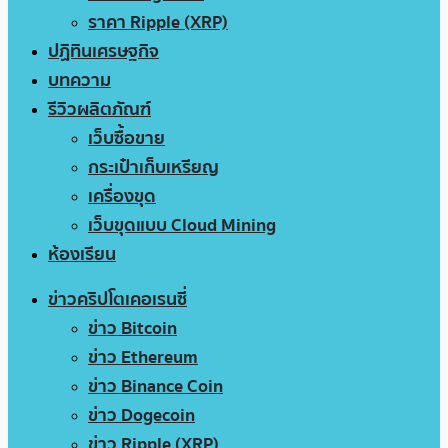
ราคา Ripple (XRP)
ปฏิทินเศรษฐกิจ
บทความ
รีวิวผลิตภัณฑ์
เว็บซื้อขาย
กระเป๋าเก็บเหรียญ
เครื่องขุด
เว็บขุดแบบ Cloud Mining
ห้องเรียน
ข่าวคริปโตเคอเรนซี่
ข่าว Bitcoin
ข่าว Ethereum
ข่าว Binance Coin
ข่าว Dogecoin
ข่าว Ripple (XRP)