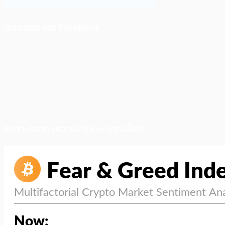
ติดตามเราบน Facebook
สภาวะตลาด (ความกลัว vs ความโลภ)