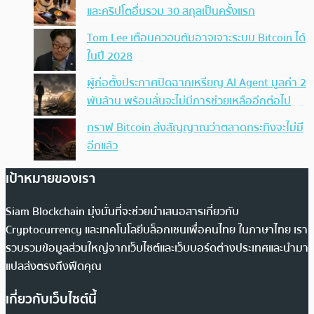
และคริปโตอื่นรวม 30 สกุลเป็นครั้งแรก
Tom Lee เตือนควอนตัมอาจเจาะระบบ Bitcoin ได้
ในปี 2028
ผู้ก่อตั้งประกาศปิดฉากเหรียญ AI Agent มูลค่า 2
พันล้าน พร้อมลั่นจะไม่มีการช่วยเหลืออีกต่อไป
กราฟ Bitcoin ส่งสัญญาณว่าตลาดกระทิงจะไม่มี
อีกแล้ว
เป้าหมายของเรา
Siam Blockchain มุ่งมั่นที่จะช่วยนำเสนอสารเกี่ยวกับ
Cryptocurrency และเทคโนโลยีบล็อกเชนเพื่อคนไทย ในภาษาไทย เรา
รวบรวมข้อมูลส่วนใหญ่จากเว็บไซต์และเว็บบอร์ดต่างประเทศและนำมา
แปลส่งตรงถึงฟีดคุณ
เกี่ยวกับเว็บไซต์นี้