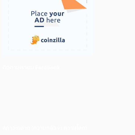
ติดตามเราบน Facebook
สภาวะตลาด (ความกลัว vs ความโลภ)