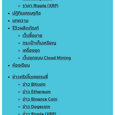
ราคา Ripple (XRP)
ปฏิทินเศรษฐกิจ
บทความ
รีวิวผลิตภัณฑ์
เว็บซื้อขาย
กระเป๋าเก็บเหรียญ
เครื่องขุด
เว็บขุดแบบ Cloud Mining
ห้องเรียน
ข่าวคริปโตเคอเรนซี่
ข่าว Bitcoin
ข่าว Ethereum
ข่าว Binance Coin
ข่าว Dogecoin
ข่าว Ripple (XRP)