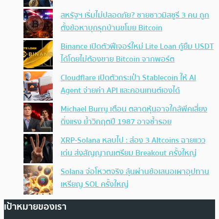
สหรัฐฯ เริ่มไม่ปลอดภัย? ชายชาวมิสซูรี 3 คน ถูก
ตั้งข้อหาบุกรุกบ้านขโมย Bitcoin
Binance เปิดตัวฟีเจอร์ใหม่ Lite Loan กู้ยืม USDT
ได้โดยไม่ต้องขาย Bitcoin จากพอร์ต
Cloudflare เปิดตัวกระเป๋า Stablecoin ให้ AI
Agent จ่ายค่า API และคอนเทนต์เองได้
Michael Burry เตือน ตลาดหุ้นอาจใกล้พีคเสี่ยง
ดิ่งแรง ย้ำวิกฤตปี 1987 อาจซ้ำรอย
XRP-Solana หลบไป : ส่อง 3 Altcoins ฉายแวว
เด่น ส่งสัญญาณเตรียม Breakout ครั้งใหญ่
Solana จ่อโหวตจริง ลุ้นผ่านข้อเสนอเผาอุปทาน
เหรียญ SOL ครั้งใหญ่
เป้าหมายของเรา