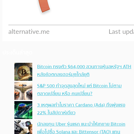
ประเด็นล่าสุด
Bitcoin ทรงตัว $64,000 สวนทางหุ้นสหรัฐฯ ATH
หลังข้อตกลงฮอร์มุซใกล้ยุติ
S&P 500 ทำจุดสูงสุดใหม่ แต่ Bitcoin ไม่ตาม
ตลาดเปลี่ยน หรือ คนเปลี่ยน?
3 เหตุผลทำไมราคา Cardano (Ada) ถึงพุ่งแรง
22% ในสัปดาห์เดียว
นักลงทุน Uber รุ่นแรก แนะนำให้เทขาย Bitcoin
เพื่อไปซื้อ Solana และ Bittensor (TAO) แทน