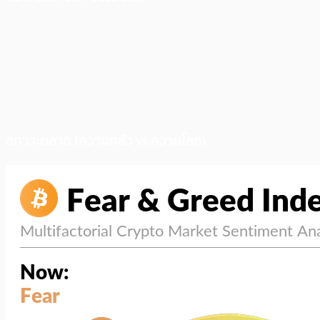
สภาวะตลาด (ความกลัว vs ความโลภ)