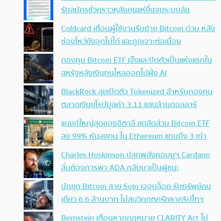
รับสมัครชั่วคราวหลังคนแห่ยื่นจนระบบล้น
Coldcard เตือนผู้ใช้งานรีบย้าย Bitcoin ด่วน หลัง
ช่องโหว่ยังอุดไม่ได้ และถูกเจาะต่อเนื่อง
กองทุน Bitcoin ETF เจ๊งและปิดตัวเป็นแห่งแรกใน
สหรัฐหลังเงินทุนไหลออกไปฝั่ง AI
BlackRock ลุยเปิดตัว Tokenized สำหรับกองทุน
ตลาดเงินยุโรปมูลค่า 3.11 แสนล้านดอลลาร์
แบงก์ใหญ่สุดของอิตาลี ลดสัดส่วน Bitcoin ETF
ลง 99% หันลงทุน ใน Ethereum แทนถึง 3 เท่า
Charles Hoskinson ปลุกพลังคอมมูฯ Cardano
ลั่นต้องการพา ADA กลับมาเป็นผู้ชนะ
นักขุด Bitcoin สาย Solo เจอบล็อก รับทรัพย์คน
เดียว 6.6 ล้านบาท ไม่สนวิกฤตศรัทธาคริปโทฯ
Bernstein เตือนหากกฎหมาย CLARITY Act ไม่