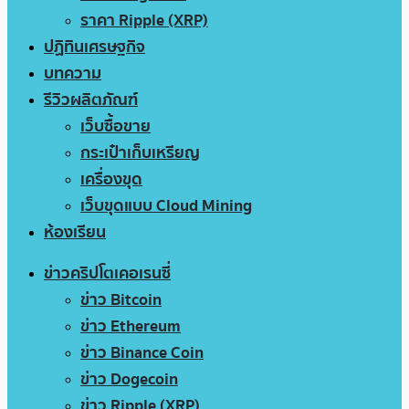
ราคา Ripple (XRP)
ปฏิทินเศรษฐกิจ
บทความ
รีวิวผลิตภัณฑ์
เว็บซื้อขาย
กระเป๋าเก็บเหรียญ
เครื่องขุด
เว็บขุดแบบ Cloud Mining
ห้องเรียน
ข่าวคริปโตเคอเรนซี่
ข่าว Bitcoin
ข่าว Ethereum
ข่าว Binance Coin
ข่าว Dogecoin
ข่าว Ripple (XRP)