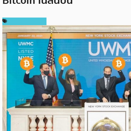
Bitcoin ในสิ้นปีนี้
ข่าวคริปโตเคอเรนซี่