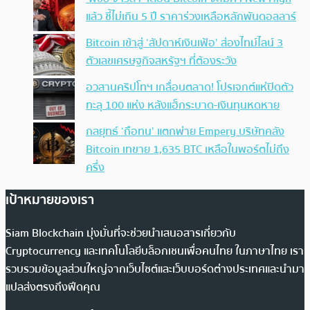
แล้ว ชี้ไม่เกิน 5 ปี ราคาร่วงเหลือหลักพันดอลลาร์
Bitcoin เข้าสู่ ‘สัปดาห์เงินเฟ้อ’ ส่องไทม์ไลน์ 3
ตัวเลขเศรษฐกิจสหรัฐฯ ที่ต้องระวัง
อวสานคริปโทฯ เกลื่อนตลาด! โปรเจกต์แห่ปิดตัว
ทะลุ 100 แห่ง หลังแฮ็กระบาด-เงินทุนหดหาย
กลยุทธ์ ‘ถือทน’ แตกพ่าย Empery บริษัทคลัง
Bitcoin เทขาย 1,635 BTC เหลือในพอร์ตไม่ถึง
ครึ่ง
เป้าหมายของเรา
Siam Blockchain มุ่งมั่นที่จะช่วยนำเสนอสารเกี่ยวกับ
Cryptocurrency และเทคโนโลยีบล็อกเชนเพื่อคนไทย ในภาษาไทย เรา
รวบรวมข้อมูลส่วนใหญ่จากเว็บไซต์และเว็บบอร์ดต่างประเทศและนำมา
แปลส่งตรงถึงฟีดคุณ