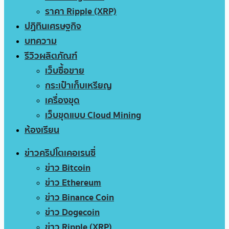
ราคา Ripple (XRP)
ปฏิทินเศรษฐกิจ
บทความ
รีวิวผลิตภัณฑ์
เว็บซื้อขาย
กระเป๋าเก็บเหรียญ
เครื่องขุด
เว็บขุดแบบ Cloud Mining
ห้องเรียน
ข่าวคริปโตเคอเรนซี่
ข่าว Bitcoin
ข่าว Ethereum
ข่าว Binance Coin
ข่าว Dogecoin
ข่าว Ripple (XRP)