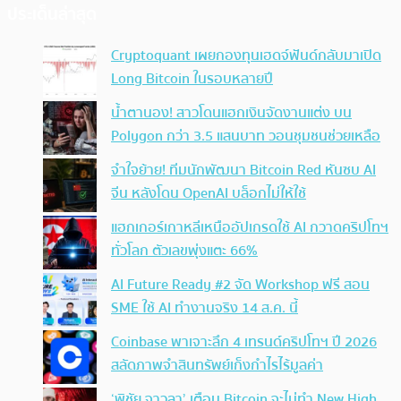
ประเด็นล่าสุด
Cryptoquant เผยกองทุนเฮดจ์ฟันด์กลับมาเปิด
Long Bitcoin ในรอบหลายปี
น้ำตานอง! สาวโดนแฮกเงินจัดงานแต่ง บน
Polygon กว่า 3.5 แสนบาท วอนชุมชนช่วยเหลือ
จำใจย้าย! ทีมนักพัฒนา Bitcoin Red หันซบ AI
จีน หลังโดน OpenAI บล็อกไม่ให้ใช้
แฮกเกอร์เกาหลีเหนืออัปเกรดใช้ AI กวาดคริปโทฯ
ทั่วโลก ตัวเลขพุ่งแตะ 66%
AI Future Ready #2 จัด Workshop ฟรี สอน
SME ใช้ AI ทำงานจริง 14 ส.ค. นี้
Coinbase พาเจาะลึก 4 เทรนด์คริปโทฯ ปี 2026
สลัดภาพจำสินทรัพย์เก็งกำไรไร้มูลค่า
‘พิชัย จาวลา’ เตือน Bitcoin จะไม่ทำ New High