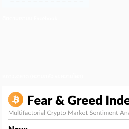
ติดตามเราบน Facebook
สภาวะตลาด (ความกลัว vs ความโลภ)