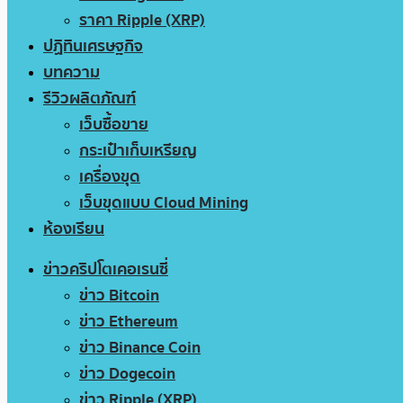
ราคา Ripple (XRP)
ปฏิทินเศรษฐกิจ
บทความ
รีวิวผลิตภัณฑ์
เว็บซื้อขาย
กระเป๋าเก็บเหรียญ
เครื่องขุด
เว็บขุดแบบ Cloud Mining
ห้องเรียน
ข่าวคริปโตเคอเรนซี่
ข่าว Bitcoin
ข่าว Ethereum
ข่าว Binance Coin
ข่าว Dogecoin
ข่าว Ripple (XRP)