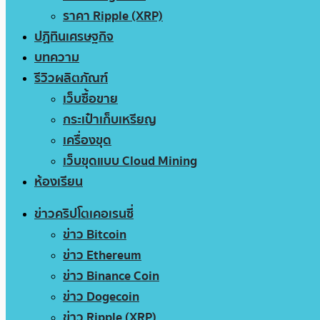
ราคา Ripple (XRP)
ปฏิทินเศรษฐกิจ
บทความ
รีวิวผลิตภัณฑ์
เว็บซื้อขาย
กระเป๋าเก็บเหรียญ
เครื่องขุด
เว็บขุดแบบ Cloud Mining
ห้องเรียน
ข่าวคริปโตเคอเรนซี่
ข่าว Bitcoin
ข่าว Ethereum
ข่าว Binance Coin
ข่าว Dogecoin
ข่าว Ripple (XRP)