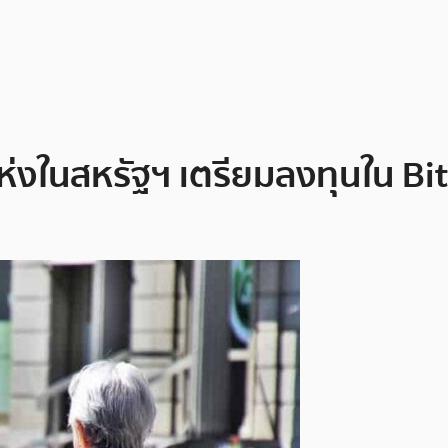
่งในสหรัฐฯ เตรียมลงทุนใน Bi