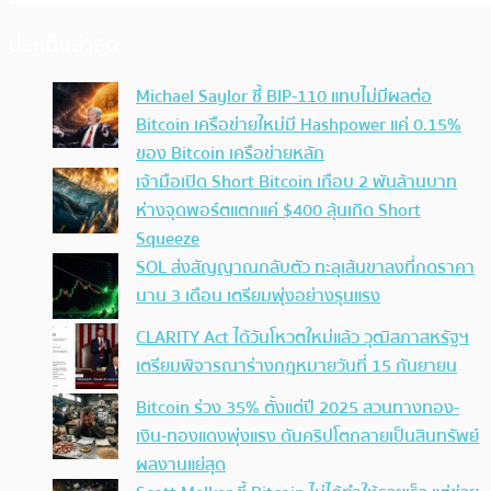
ประเด็นล่าสุด
Michael Saylor ชี้ BIP-110 แทบไม่มีผลต่อ
Bitcoin เครือข่ายใหม่มี Hashpower แค่ 0.15%
ของ Bitcoin เครือข่ายหลัก
เจ้ามือเปิด Short Bitcoin เกือบ 2 พันล้านบาท
ห่างจุดพอร์ตแตกแค่ $400 ลุ้นเกิด Short
Squeeze
SOL ส่งสัญญาณกลับตัว ทะลุเส้นขาลงที่กดราคา
นาน 3 เดือน เตรียมพุ่งอย่างรุนแรง
CLARITY Act ได้วันโหวตใหม่แล้ว วุฒิสภาสหรัฐฯ
เตรียมพิจารณาร่างกฎหมายวันที่ 15 กันยายน
Bitcoin ร่วง 35% ตั้งแต่ปี 2025 สวนทางทอง-
เงิน-ทองแดงพุ่งแรง ดันคริปโตกลายเป็นสินทรัพย์
ผลงานแย่สุด