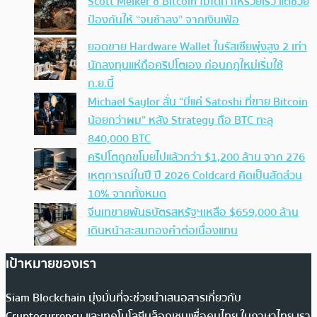
Scott Melker ชี้ Bitcoin ไม่ได้ทำให้รวยเร็ว แต่ช่วย
ป้องกันให้ “จนช้าลง” จากเงินเฟ้อ
ยอดขาย Hardware Wallet ในรัสเซียพุ่งสูง 2 เท่า
นักลงทุนแห่ถือคริปโตเอง ก่อนกฎใหม่เริ่มใช้
ก.ย.นี้
Michael Saylor ลั่น “มีแค่ Satoshi ที่ขาย Bitcoin
น้อยกว่าผม” หลัง Strategy ถือ BTC ทะลุ
840,000 BTC
คริปโตถูกขโมยไปแล้วกว่า $1,200 ล้าน จาก 276
เหตุการณ์ในปี ปี 2026 Coldcard คิดเป็นสัดส่วน
10% จากทั้งหมด
จีนเทขายพันธบัตรสหรัฐฯเหลือ $659,000 ล้าน
เดินหน้าสะสมทองคำต่อเนื่องแทน
เป้าหมายของเรา
Siam Blockchain มุ่งมั่นที่จะช่วยนำเสนอสารเกี่ยวกับ
Cryptocurrency และเทคโนโลยีบล็อกเชนเพื่อคนไทย ในภาษาไทย เรา