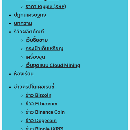
ราคา Ripple (XRP)
ปฏิทินเศรษฐกิจ
บทความ
รีวิวผลิตภัณฑ์
เว็บซื้อขาย
กระเป๋าเก็บเหรียญ
เครื่องขุด
เว็บขุดแบบ Cloud Mining
ห้องเรียน
ข่าวคริปโตเคอเรนซี่
ข่าว Bitcoin
ข่าว Ethereum
ข่าว Binance Coin
ข่าว Dogecoin
ข่าว Ripple (XRP)