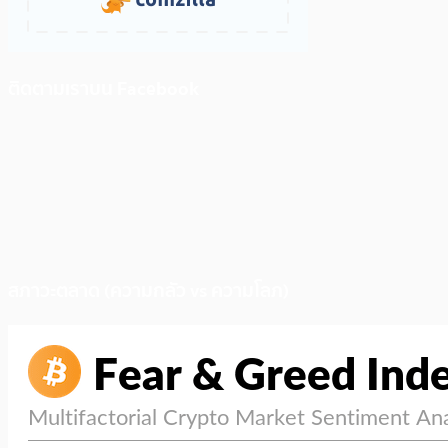
ติดตามเราบน Facebook
สภาวะตลาด (ความกลัว vs ความโลภ)