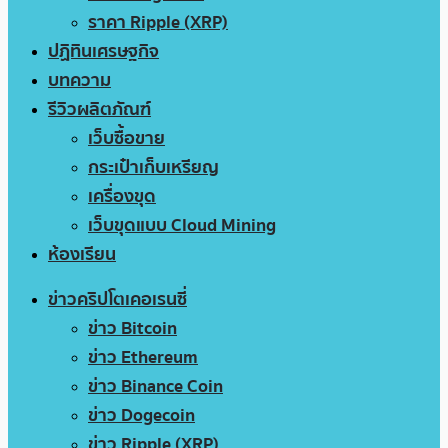
ราคา Ripple (XRP)
ปฏิทินเศรษฐกิจ
บทความ
รีวิวผลิตภัณฑ์
เว็บซื้อขาย
กระเป๋าเก็บเหรียญ
เครื่องขุด
เว็บขุดแบบ Cloud Mining
ห้องเรียน
ข่าวคริปโตเคอเรนซี่
ข่าว Bitcoin
ข่าว Ethereum
ข่าว Binance Coin
ข่าว Dogecoin
ข่าว Ripple (XRP)