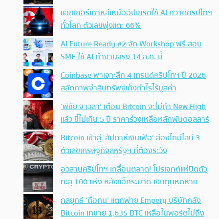
แฮกเกอร์เกาหลีเหนืออัปเกรดใช้ AI กวาดคริปโทฯ
ทั่วโลก ตัวเลขพุ่งแตะ 66%
AI Future Ready #2 จัด Workshop ฟรี สอน
SME ใช้ AI ทำงานจริง 14 ส.ค. นี้
Coinbase พาเจาะลึก 4 เทรนด์คริปโทฯ ปี 2026
สลัดภาพจำสินทรัพย์เก็งกำไรไร้มูลค่า
‘พิชัย จาวลา’ เตือน Bitcoin จะไม่ทำ New High
แล้ว ชี้ไม่เกิน 5 ปี ราคาร่วงเหลือหลักพันดอลลาร์
Bitcoin เข้าสู่ ‘สัปดาห์เงินเฟ้อ’ ส่องไทม์ไลน์ 3
ตัวเลขเศรษฐกิจสหรัฐฯ ที่ต้องระวัง
อวสานคริปโทฯ เกลื่อนตลาด! โปรเจกต์แห่ปิดตัว
ทะลุ 100 แห่ง หลังแฮ็กระบาด-เงินทุนหดหาย
กลยุทธ์ ‘ถือทน’ แตกพ่าย Empery บริษัทคลัง
Bitcoin เทขาย 1,635 BTC เหลือในพอร์ตไม่ถึง