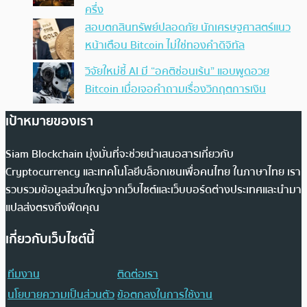
ครึ่ง
สอบตกสินทรัพย์ปลอดภัย นักเศรษฐศาสตร์แนว
หน้าเตือน Bitcoin ไม่ใช่ทองคำดิจิทัล
วิจัยใหม่ชี้ AI มี “อคติซ่อนเร้น” แอบพูดอวย
Bitcoin เมื่อเจอคำถามเรื่องวิกฤตการเงิน
เป้าหมายของเรา
Siam Blockchain มุ่งมั่นที่จะช่วยนำเสนอสารเกี่ยวกับ
Cryptocurrency และเทคโนโลยีบล็อกเชนเพื่อคนไทย ในภาษาไทย เรา
รวบรวมข้อมูลส่วนใหญ่จากเว็บไซต์และเว็บบอร์ดต่างประเทศและนำมา
แปลส่งตรงถึงฟีดคุณ
เกี่ยวกับเว็บไซต์นี้
ทีมงาน
ติดต่อเรา
นโยบายความเป็นส่วนตัว
ข้อตกลงในการใช้งาน