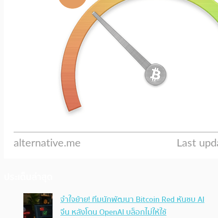
ประเด็นล่าสุด
จำใจย้าย! ทีมนักพัฒนา Bitcoin Red หันซบ AI
จีน หลังโดน OpenAI บล็อกไม่ให้ใช้