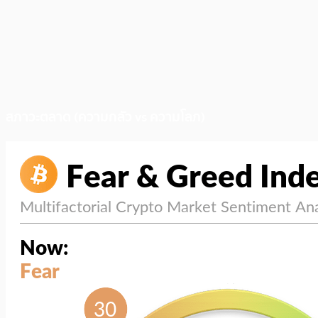
สภาวะตลาด (ความกลัว vs ความโลภ)