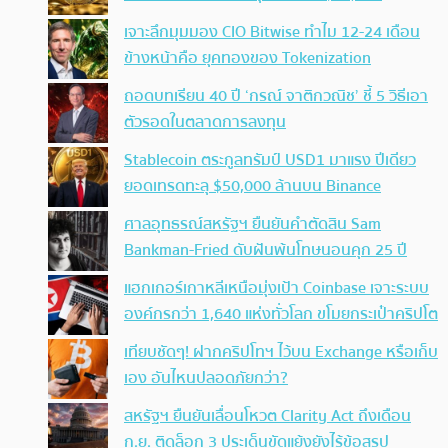
เจาะลึกมุมมอง CIO Bitwise ทำไม 12-24 เดือน
ข้างหน้าคือ ยุคทองของ Tokenization
ถอดบทเรียน 40 ปี ‘กรณ์ จาติกวณิช’ ชี้ 5 วิธีเอา
ตัวรอดในตลาดการลงทุน
Stablecoin ตระกูลทรัมป์ USD1 มาแรง ปีเดียว
ยอดเทรดทะลุ $50,000 ล้านบน Binance
ศาลอุทธรณ์สหรัฐฯ ยืนยันคำตัดสิน Sam
Bankman-Fried ดับฝันพ้นโทษนอนคุก 25 ปี
แฮกเกอร์เกาหลีเหนือมุ่งเป้า Coinbase เจาะระบบ
องค์กรกว่า 1,640 แห่งทั่วโลก ขโมยกระเป๋าคริปโต
เทียบชัดๆ! ฝากคริปโทฯ ไว้บน Exchange หรือเก็บ
เอง อันไหนปลอดภัยกว่า?
สหรัฐฯ ยืนยันเลื่อนโหวต Clarity Act ถึงเดือน
ก.ย. ติดล็อก 3 ประเด็นขัดแย้งยังไร้ข้อสรุป