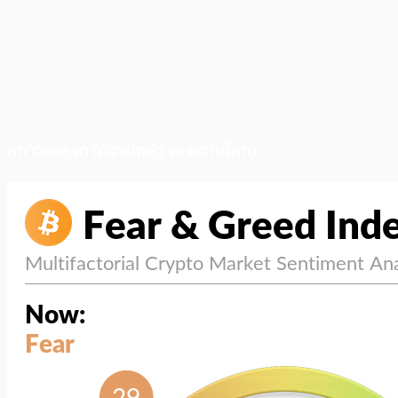
สภาวะตลาด (ความกลัว vs ความโลภ)