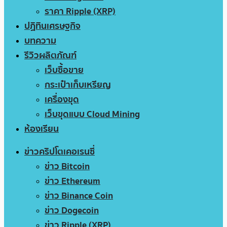
ราคา Ripple (XRP)
ปฏิทินเศรษฐกิจ
บทความ
รีวิวผลิตภัณฑ์
เว็บซื้อขาย
กระเป๋าเก็บเหรียญ
เครื่องขุด
เว็บขุดแบบ Cloud Mining
ห้องเรียน
ข่าวคริปโตเคอเรนซี่
ข่าว Bitcoin
ข่าว Ethereum
ข่าว Binance Coin
ข่าว Dogecoin
ข่าว Ripple (XRP)