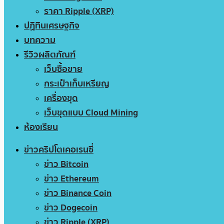
ราคา Ripple (XRP)
ปฏิทินเศรษฐกิจ
บทความ
รีวิวผลิตภัณฑ์
เว็บซื้อขาย
กระเป๋าเก็บเหรียญ
เครื่องขุด
เว็บขุดแบบ Cloud Mining
ห้องเรียน
ข่าวคริปโตเคอเรนซี่
ข่าว Bitcoin
ข่าว Ethereum
ข่าว Binance Coin
ข่าว Dogecoin
ข่าว Ripple (XRP)