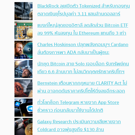
BlackRock ลุยเปิดตัว Tokenized สำหรับกองทุน
ตลาดเงินยุโรปมูลค่า 3.11 แสนล้านดอลลาร์
แบงก์ใหญ่สุดของอิตาลี ลดสัดส่วน Bitcoin ETF
ลง 99% หันลงทุน ใน Ethereum แทนถึง 3 เท่า
Charles Hoskinson ปลุกพลังคอมมูฯ Cardano
ลั่นต้องการพา ADA กลับมาเป็นผู้ชนะ
นักขุด Bitcoin สาย Solo เจอบล็อก รับทรัพย์คน
เดียว 6.6 ล้านบาท ไม่สนวิกฤตศรัทธาคริปโทฯ
Bernstein เตือนหากกฎหมาย CLARITY Act ไม่
ผ่าน อาจกดดันราคาคริปโตให้ดิ่งลงอีกระลอก
ทั่วโลกช็อก Telegram หายจาก App Store
ชั่วคราว ก่อนกลับมาใช้งานได้ปกติ
Galaxy Research ประเมินความเสียหายจาก
Coldcard อาจพุ่งสูงถึง $130 ล้าน