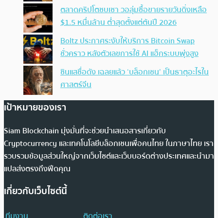
ตลาดคริปโตซบเซา วอลุ่มซื้อขายรายวันดิ่งเหลือ
$1.5 หมื่นล้าน ต่ำสุดตั้งแต่ต้นปี 2026
Boltz ประกาศระงับให้บริการ Bitcoin Swap
ชั่วคราว หลังตัวเลขการใช้ AI แฮ็กระบบพุ่งสูง
ซินแสชื่อดัง เฉลยแล้ว ‘บล็อกเชน’ เป็นธาตุอะไรใน
ศาสตร์จีน
เป้าหมายของเรา
Siam Blockchain มุ่งมั่นที่จะช่วยนำเสนอสารเกี่ยวกับ
Cryptocurrency และเทคโนโลยีบล็อกเชนเพื่อคนไทย ในภาษาไทย เรา
รวบรวมข้อมูลส่วนใหญ่จากเว็บไซต์และเว็บบอร์ดต่างประเทศและนำมา
แปลส่งตรงถึงฟีดคุณ
เกี่ยวกับเว็บไซต์นี้
ทีมงาน
ติดต่อเรา