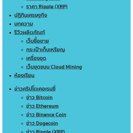
ราคา Ripple (XRP)
ปฏิทินเศรษฐกิจ
บทความ
รีวิวผลิตภัณฑ์
เว็บซื้อขาย
กระเป๋าเก็บเหรียญ
เครื่องขุด
เว็บขุดแบบ Cloud Mining
ห้องเรียน
ข่าวคริปโตเคอเรนซี่
ข่าว Bitcoin
ข่าว Ethereum
ข่าว Binance Coin
ข่าว Dogecoin
ข่าว Ripple (XRP)