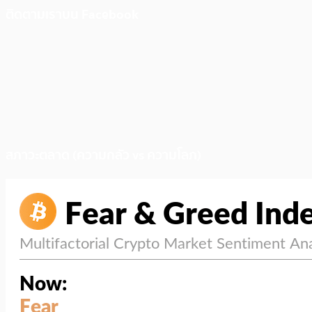
ติดตามเราบน Facebook
สภาวะตลาด (ความกลัว vs ความโลภ)