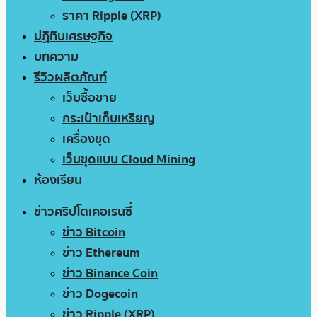
ราคา Ripple (XRP)
ปฏิทินเศรษฐกิจ
บทความ
รีวิวผลิตภัณฑ์
เว็บซื้อขาย
กระเป๋าเก็บเหรียญ
เครื่องขุด
เว็บขุดแบบ Cloud Mining
ห้องเรียน
ข่าวคริปโตเคอเรนซี่
ข่าว Bitcoin
ข่าว Ethereum
ข่าว Binance Coin
ข่าว Dogecoin
ข่าว Ripple (XRP)