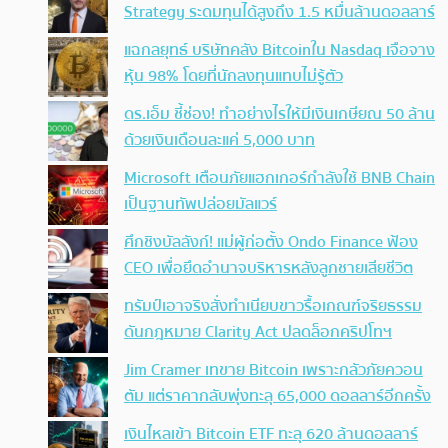
Strategy ระดมทุนได้สูงถึง 1.5 หมื่นล้านดอลลาร์
แฉกลยุทธ์ บริษัทคลัง Bitcoinใน Nasdaq เจือจาง
หุ้น 98% โดยที่นักลงทุนแทบไม่รู้ตัว
ดร.เอ็ม ชี้ช่อง! ทำอย่างไรให้มีเงินเกษียณ 50 ล้าน
ด้วยเงินเดือนละแค่ 5,000 บาท
Microsoft เตือนภัยแฮกเกอร์กำลังใช้ BNB Chain
เป็นฐานทัพปล่อยมัลแวร์
ศึกชิงบัลลังก์! แม่ผู้ก่อตั้ง Ondo Finance ฟ้อง
CEO เพื่อยึดอำนาจบริหารหลังลูกชายเสียชีวิต
ทรัมป์เอาจริง สั่งทำเนียบขาวรื้อเกณฑ์จริยธรรม
ดันกฎหมาย Clarity Act ปลดล็อกคริปโทฯ
Jim Cramer เทขาย Bitcoin เพราะกลัวภัยควอน
ตัม แต่ราคากลับพุ่งทะลุ 65,000 ดอลลาร์อีกครั้ง
เงินไหลเข้า Bitcoin ETF ทะลุ 620 ล้านดอลลาร์