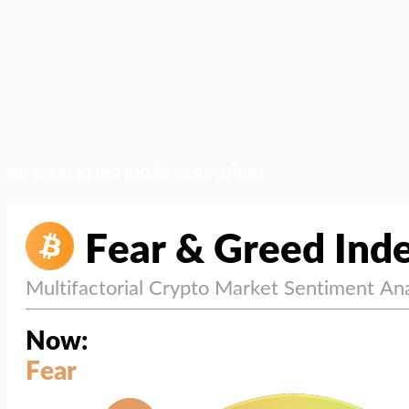
สภาวะตลาด (ความกลัว vs ความโลภ)