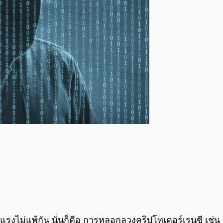
รงไม่แพ้กัน นั่นก็คือ การหลอกลวงคริปโทเคอร์เรนซี เช่น