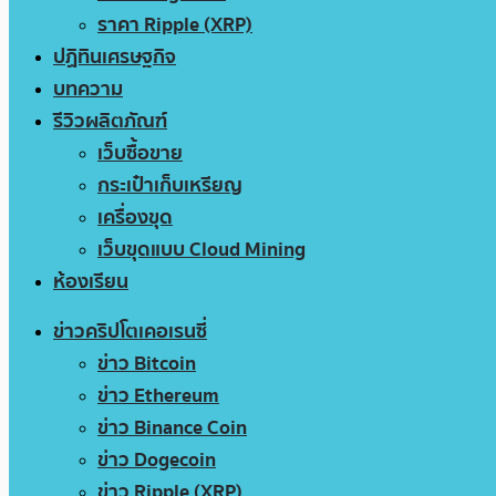
ราคา Ripple (XRP)
ปฏิทินเศรษฐกิจ
บทความ
รีวิวผลิตภัณฑ์
เว็บซื้อขาย
กระเป๋าเก็บเหรียญ
เครื่องขุด
เว็บขุดแบบ Cloud Mining
ห้องเรียน
ข่าวคริปโตเคอเรนซี่
ข่าว Bitcoin
ข่าว Ethereum
ข่าว Binance Coin
ข่าว Dogecoin
ข่าว Ripple (XRP)