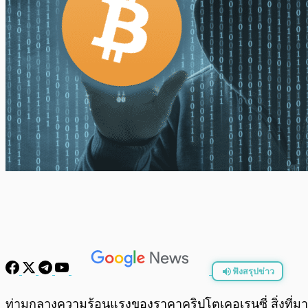
ฟังสรุปข่าว
พร้อมเล่น
ท่ามกลางความร้อนแรงของราคาคริปโตเคอเรนซี่ สิ่งที่มาแ