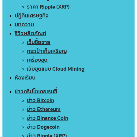
ราคา Ripple (XRP)
ปฏิทินเศรษฐกิจ
บทความ
รีวิวผลิตภัณฑ์
เว็บซื้อขาย
กระเป๋าเก็บเหรียญ
เครื่องขุด
เว็บขุดแบบ Cloud Mining
ห้องเรียน
ข่าวคริปโตเคอเรนซี่
ข่าว Bitcoin
ข่าว Ethereum
ข่าว Binance Coin
ข่าว Dogecoin
ข่าว Ripple (XRP)