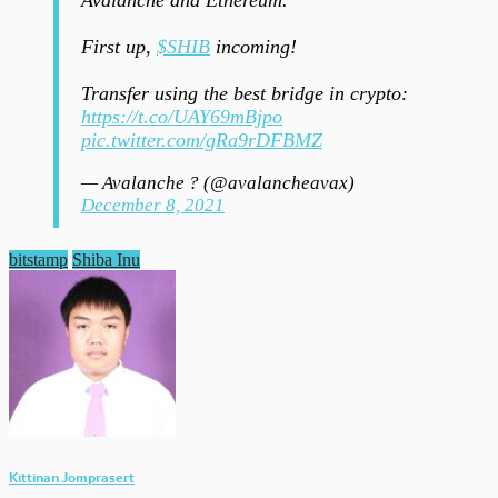
First up,
$SHIB
incoming!
Transfer using the best bridge in crypto:
https://t.co/UAY69mBjpo
pic.twitter.com/gRa9rDFBMZ
— Avalanche ? (@avalancheavax)
December 8, 2021
bitstamp
Shiba Inu
Kittinan Jomprasert