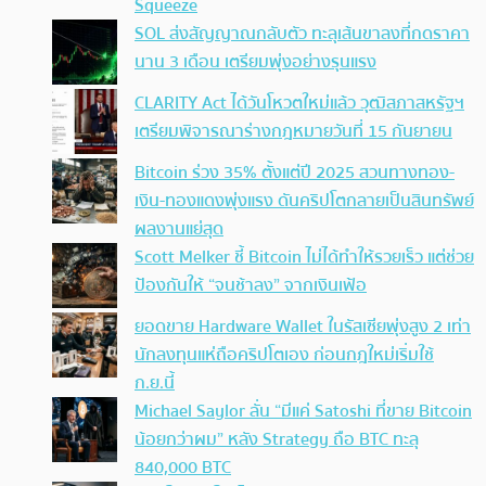
Squeeze
SOL ส่งสัญญาณกลับตัว ทะลุเส้นขาลงที่กดราคา
นาน 3 เดือน เตรียมพุ่งอย่างรุนแรง
CLARITY Act ได้วันโหวตใหม่แล้ว วุฒิสภาสหรัฐฯ
เตรียมพิจารณาร่างกฎหมายวันที่ 15 กันยายน
Bitcoin ร่วง 35% ตั้งแต่ปี 2025 สวนทางทอง-
เงิน-ทองแดงพุ่งแรง ดันคริปโตกลายเป็นสินทรัพย์
ผลงานแย่สุด
Scott Melker ชี้ Bitcoin ไม่ได้ทำให้รวยเร็ว แต่ช่วย
ป้องกันให้ “จนช้าลง” จากเงินเฟ้อ
ยอดขาย Hardware Wallet ในรัสเซียพุ่งสูง 2 เท่า
นักลงทุนแห่ถือคริปโตเอง ก่อนกฎใหม่เริ่มใช้
ก.ย.นี้
Michael Saylor ลั่น “มีแค่ Satoshi ที่ขาย Bitcoin
น้อยกว่าผม” หลัง Strategy ถือ BTC ทะลุ
840,000 BTC