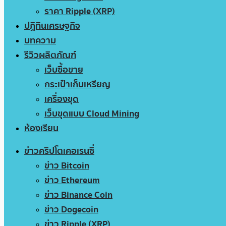
ราคา Ripple (XRP)
ปฏิทินเศรษฐกิจ
บทความ
รีวิวผลิตภัณฑ์
เว็บซื้อขาย
กระเป๋าเก็บเหรียญ
เครื่องขุด
เว็บขุดแบบ Cloud Mining
ห้องเรียน
ข่าวคริปโตเคอเรนซี่
ข่าว Bitcoin
ข่าว Ethereum
ข่าว Binance Coin
ข่าว Dogecoin
ข่าว Ripple (XRP)