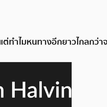
0% แต่ทำไมหนทางอีกยาวไกลกว่า