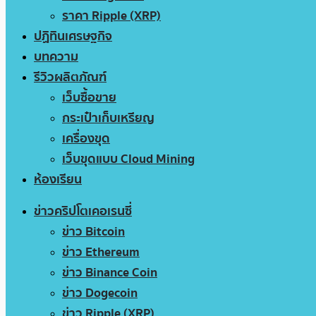
ราคา Ripple (XRP)
ปฏิทินเศรษฐกิจ
บทความ
รีวิวผลิตภัณฑ์
เว็บซื้อขาย
กระเป๋าเก็บเหรียญ
เครื่องขุด
เว็บขุดแบบ Cloud Mining
ห้องเรียน
ข่าวคริปโตเคอเรนซี่
ข่าว Bitcoin
ข่าว Ethereum
ข่าว Binance Coin
ข่าว Dogecoin
ข่าว Ripple (XRP)