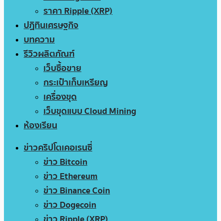
ราคา Ripple (XRP)
ปฏิทินเศรษฐกิจ
บทความ
รีวิวผลิตภัณฑ์
เว็บซื้อขาย
กระเป๋าเก็บเหรียญ
เครื่องขุด
เว็บขุดแบบ Cloud Mining
ห้องเรียน
ข่าวคริปโตเคอเรนซี่
ข่าว Bitcoin
ข่าว Ethereum
ข่าว Binance Coin
ข่าว Dogecoin
ข่าว Ripple (XRP)