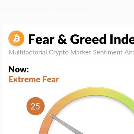
สภาวะตลาด (ความกลัว vs ความโลภ)