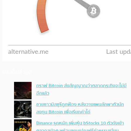
ประเด็นล่าสุด
กราฟ Bitcoin ส่งสัญญาณว่าตลาดกระทิงจะไม่มี
อีกแล้ว
ชายชาวมิสซูรีถูกฟ้อง หลังวางแผนลักพาตัวนัก
ลงทุน Bitcoin เพื่อเรียกค่าไถ่
Binance รุกหนัก เพิ่มหุ้น bStocks 10 ตัวดังเข้า
ตลาดสปอต พร้อมแคมเปญฟรีค่าธรรมเนียม