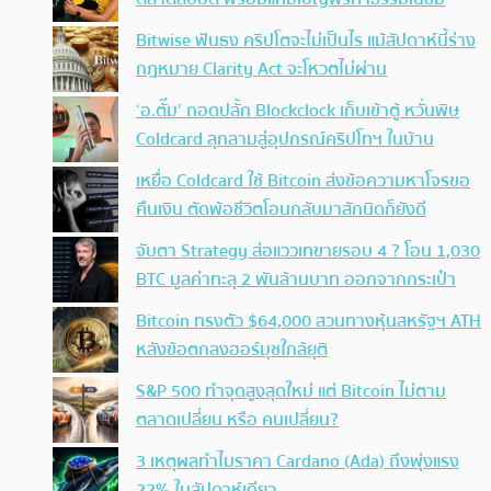
Bitwise ฟันธง คริปโตจะไม่เป็นไร แม้สัปดาห์นี้ร่าง
กฎหมาย Clarity Act จะโหวตไม่ผ่าน
‘อ.ตั๊ม’ ถอดปลั้ก Blockclock เก็บเข้าตู้ หวั่นพิษ
Coldcard ลุกลามสู่อุปกรณ์คริปโทฯ ในบ้าน
เหยื่อ Coldcard ใช้ Bitcoin ส่งข้อความหาโจรขอ
คืนเงิน ตัดพ้อชีวิตโอนกลับมาสักนิดก็ยังดี
จับตา Strategy ส่อแววเทขายรอบ 4 ? โอน 1,030
BTC มูลค่าทะลุ 2 พันล้านบาท ออกจากกระเป๋า
Bitcoin ทรงตัว $64,000 สวนทางหุ้นสหรัฐฯ ATH
หลังข้อตกลงฮอร์มุซใกล้ยุติ
S&P 500 ทำจุดสูงสุดใหม่ แต่ Bitcoin ไม่ตาม
ตลาดเปลี่ยน หรือ คนเปลี่ยน?
3 เหตุผลทำไมราคา Cardano (Ada) ถึงพุ่งแรง
22% ในสัปดาห์เดียว