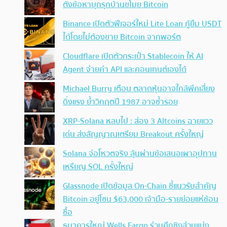
ตั้งข้อหาบุกรุกบ้านขโมย Bitcoin
Binance เปิดตัวฟีเจอร์ใหม่ Lite Loan กู้ยืม USDT
ได้โดยไม่ต้องขาย Bitcoin จากพอร์ต
Cloudflare เปิดตัวกระเป๋า Stablecoin ให้ AI
Agent จ่ายค่า API และคอนเทนต์เองได้
Michael Burry เตือน ตลาดหุ้นอาจใกล้พีคเสี่ยง
ดิ่งแรง ย้ำวิกฤตปี 1987 อาจซ้ำรอย
XRP-Solana หลบไป : ส่อง 3 Altcoins ฉายแวว
เด่น ส่งสัญญาณเตรียม Breakout ครั้งใหญ่
Solana จ่อโหวตจริง ลุ้นผ่านข้อเสนอเผาอุปทาน
เหรียญ SOL ครั้งใหญ่
Glassnode เปิดข้อมูล On-Chain ชี้แนวรับสำคัญ
Bitcoin อยู่โซน $63,000 เจ้ามือ-รายย่อยแห่ช้อน
ซื้อ
ธนาคารใหญ่ Wells Fargo ร่วมศึกชิงส่วนแบ่ง