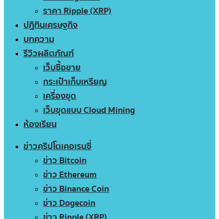
ราคา Ripple (XRP)
ปฏิทินเศรษฐกิจ
บทความ
รีวิวผลิตภัณฑ์
เว็บซื้อขาย
กระเป๋าเก็บเหรียญ
เครื่องขุด
เว็บขุดแบบ Cloud Mining
ห้องเรียน
ข่าวคริปโตเคอเรนซี่
ข่าว Bitcoin
ข่าว Ethereum
ข่าว Binance Coin
ข่าว Dogecoin
ข่าว Ripple (XRP)