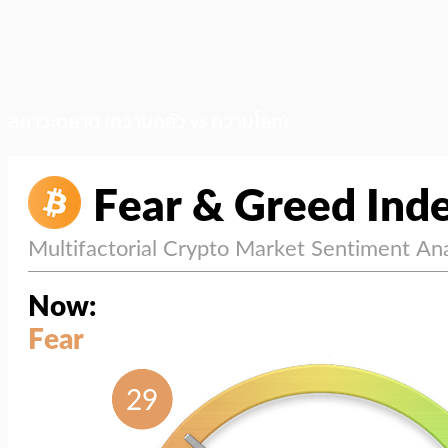
สภาวะตลาด (ความกลัว vs ความโลภ)