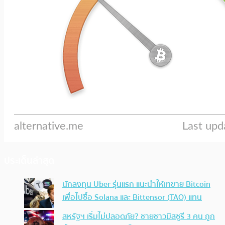
ประเด็นล่าสุด
นักลงทุน Uber รุ่นแรก แนะนำให้เทขาย Bitcoin
เพื่อไปซื้อ Solana และ Bittensor (TAO) แทน
สหรัฐฯ เริ่มไม่ปลอดภัย? ชายชาวมิสซูรี 3 คน ถูก