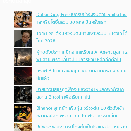
ประเด็นล่าสุด
Dubai Duty Free เปิดรับชำระเงินด้วย Shiba Inu
และคริปโตอื่นรวม 30 สกุลเป็นครั้งแรก
Tom Lee เตือนควอนตัมอาจเจาะระบบ Bitcoin ได้
ในปี 2028
ผู้ก่อตั้งประกาศปิดฉากเหรียญ AI Agent มูลค่า 2
พันล้าน พร้อมลั่นจะไม่มีการช่วยเหลืออีกต่อไป
กราฟ Bitcoin ส่งสัญญาณว่าตลาดกระทิงจะไม่มี
อีกแล้ว
ชายชาวมิสซูรีถูกฟ้อง หลังวางแผนลักพาตัวนัก
ลงทุน Bitcoin เพื่อเรียกค่าไถ่
Binance รุกหนัก เพิ่มหุ้น bStocks 10 ตัวดังเข้า
ตลาดสปอต พร้อมแคมเปญฟรีค่าธรรมเนียม
Bitwise ฟันธง คริปโตจะไม่เป็นไร แม้สัปดาห์นี้ร่าง