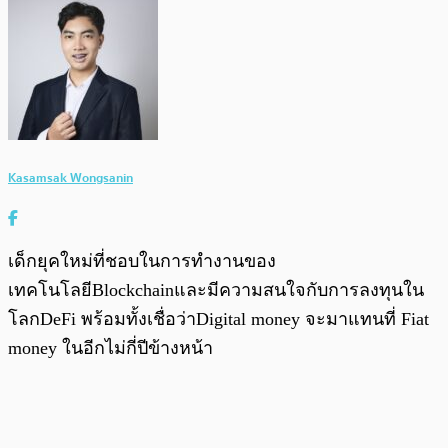
Kasamsak Wongsanin
เด็กยุคใหม่ที่ชอบในการทำงานของ
เทคโนโลยีBlockchainและมีความสนใจกับการลงทุนใน
โลกDeFi พร้อมทั้งเชื่อว่าDigital money จะมาแทนที่ Fiat
money ในอีกไม่กี่ปีข้างหน้า