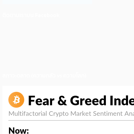
ติดตามเราบน Facebook
สภาวะตลาด (ความกลัว vs ความโลภ)