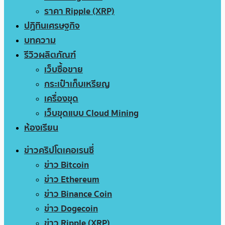
ราคา Ripple (XRP)
ปฏิทินเศรษฐกิจ
บทความ
รีวิวผลิตภัณฑ์
เว็บซื้อขาย
กระเป๋าเก็บเหรียญ
เครื่องขุด
เว็บขุดแบบ Cloud Mining
ห้องเรียน
ข่าวคริปโตเคอเรนซี่
ข่าว Bitcoin
ข่าว Ethereum
ข่าว Binance Coin
ข่าว Dogecoin
ข่าว Ripple (XRP)