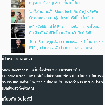
กฎหมาย Clarity Act จะโหวตไม่ผ่าน
‘อ.ตั๊ม’ ถอดปลั้ก Blockclock เก็บเข้าตู้ หวั่นพิษ
Coldcard ลุกลามสู่อุปกรณ์คริปโทฯ ในบ้าน
เหยื่อ Coldcard ใช้ Bitcoin ส่งข้อความหาโจรขอ
คืนเงิน ตัดพ้อชีวิตโอนกลับมาสักนิดก็ยังดี
จับตา Strategy ส่อแววเทขายรอบ 4 ? โอน 1,030
BTC มูลค่าทะลุ 2 พันล้านบาท ออกจากกระเป๋า
เป้าหมายของเรา
Siam Blockchain มุ่งมั่นที่จะช่วยนำเสนอสารเกี่ยวกับ
Cryptocurrency และเทคโนโลยีบล็อกเชนเพื่อคนไทย ในภาษาไทย เรา
รวบรวมข้อมูลส่วนใหญ่จากเว็บไซต์และเว็บบอร์ดต่างประเทศและนำมา
แปลส่งตรงถึงฟีดคุณ
เกี่ยวกับเว็บไซต์นี้