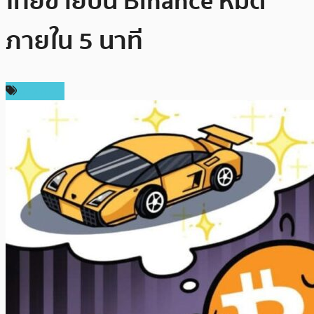
ไทยขายบน Binance หมด
ภายใน 5 นาที
ข่าว NFT