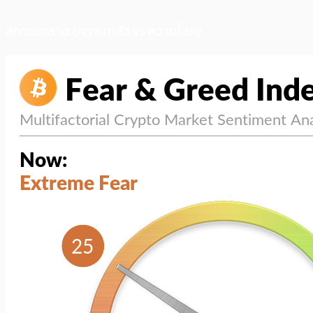
สภาวะตลาด (ความกลัว vs ความโลภ)