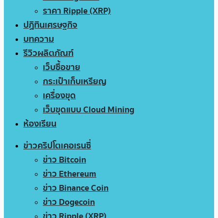
ราคา Ripple (XRP)
ปฏิทินเศรษฐกิจ
บทความ
รีวิวผลิตภัณฑ์
เว็บซื้อขาย
กระเป๋าเก็บเหรียญ
เครื่องขุด
เว็บขุดแบบ Cloud Mining
ห้องเรียน
ข่าวคริปโตเคอเรนซี่
ข่าว Bitcoin
ข่าว Ethereum
ข่าว Binance Coin
ข่าว Dogecoin
ข่าว Ripple (XRP)