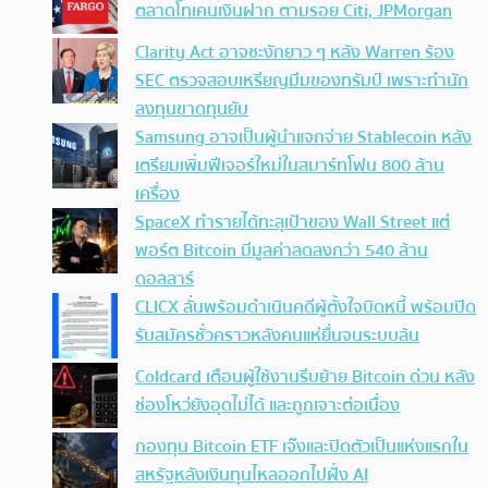
ตลาดโทเคนเงินฝาก ตามรอย Citi, JPMorgan
Clarity Act อาจชะงักยาว ๆ หลัง Warren ร้อง
SEC ตรวจสอบเหรียญมีมของทรัมป์ เพราะทำนัก
ลงทุนขาดทุนยับ
Samsung อาจเป็นผู้นำแจกจ่าย Stablecoin หลัง
เตรียมเพิ่มฟีเจอร์ใหม่ในสมาร์ทโฟน 800 ล้าน
เครื่อง
SpaceX ทำรายได้ทะลุเป้าของ Wall Street แต่
พอร์ต Bitcoin มีมูลค่าลดลงกว่า 540 ล้าน
ดอลลาร์
CLICX ลั่นพร้อมดำเนินคดีผู้ตั้งใจบิดหนี้ พร้อมปิด
รับสมัครชั่วคราวหลังคนแห่ยื่นจนระบบล้น
Coldcard เตือนผู้ใช้งานรีบย้าย Bitcoin ด่วน หลัง
ช่องโหว่ยังอุดไม่ได้ และถูกเจาะต่อเนื่อง
กองทุน Bitcoin ETF เจ๊งและปิดตัวเป็นแห่งแรกใน
สหรัฐหลังเงินทุนไหลออกไปฝั่ง AI