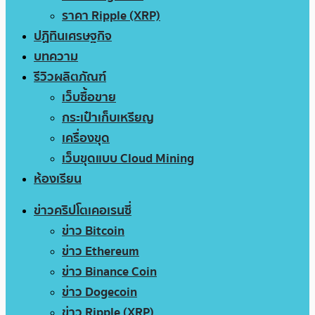
ราคา Ripple (XRP)
ปฏิทินเศรษฐกิจ
บทความ
รีวิวผลิตภัณฑ์
เว็บซื้อขาย
กระเป๋าเก็บเหรียญ
เครื่องขุด
เว็บขุดแบบ Cloud Mining
ห้องเรียน
ข่าวคริปโตเคอเรนซี่
ข่าว Bitcoin
ข่าว Ethereum
ข่าว Binance Coin
ข่าว Dogecoin
ข่าว Ripple (XRP)