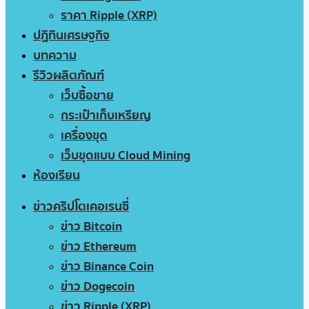
ราคา Ripple (XRP)
ปฏิทินเศรษฐกิจ
บทความ
รีวิวผลิตภัณฑ์
เว็บซื้อขาย
กระเป๋าเก็บเหรียญ
เครื่องขุด
เว็บขุดแบบ Cloud Mining
ห้องเรียน
ข่าวคริปโตเคอเรนซี่
ข่าว Bitcoin
ข่าว Ethereum
ข่าว Binance Coin
ข่าว Dogecoin
ข่าว Ripple (XRP)