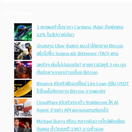
ประเด็นล่าสุด
3 เหตุผลทำไมราคา Cardano (Ada) ถึงพุ่งแรง
22% ในสัปดาห์เดียว
นักลงทุน Uber รุ่นแรก แนะนำให้เทขาย Bitcoin
เพื่อไปซื้อ Solana และ Bittensor (TAO) แทน
สหรัฐฯ เริ่มไม่ปลอดภัย? ชายชาวมิสซูรี 3 คน ถูก
ตั้งข้อหาบุกรุกบ้านขโมย Bitcoin
Binance เปิดตัวฟีเจอร์ใหม่ Lite Loan กู้ยืม USDT
ได้โดยไม่ต้องขาย Bitcoin จากพอร์ต
Cloudflare เปิดตัวกระเป๋า Stablecoin ให้ AI
Agent จ่ายค่า API และคอนเทนต์เองได้
Michael Burry เตือน ตลาดหุ้นอาจใกล้พีคเสี่ยง
ดิ่งแรง ย้ำวิกฤตปี 1987 อาจซ้ำรอย