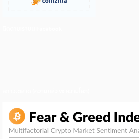
ติดตามเราบน Facebook
สภาวะตลาด (ความกลัว vs ความโลภ)