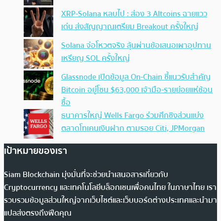
XRP-Solana หลบไป : ส่อง 3 Altcoins ฉายแวว
เด่น ส่งสัญญาณเตรียม Breakout ครั้งใหญ่
Solana จ่อโหวตจริง ลุ้นผ่านข้อเสนอเผาอุปทาน
เหรียญ SOL ครั้งใหญ่
Glassnode เปิดข้อมูล On-Chain ชี้แนวรับสำคัญ
Bitcoin อยู่โซน $63,000 เจ้ามือ-รายย่อยแห่ช้อน
ซื้อ
ธนาคารใหญ่ Wells Fargo ร่วมศึกชิงส่วนแบ่ง
ตลาดโทเคนเงินฝาก ตามรอย Citi, JPMorgan
เป้าหมายของเรา
Siam Blockchain มุ่งมั่นที่จะช่วยนำเสนอสารเกี่ยวกับ
Cryptocurrency และเทคโนโลยีบล็อกเชนเพื่อคนไทย ในภาษาไทย เรา
รวบรวมข้อมูลส่วนใหญ่จากเว็บไซต์และเว็บบอร์ดต่างประเทศและนำมา
แปลส่งตรงถึงฟีดคุณ