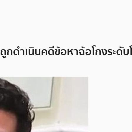
ct ถูกดำเนินคดีข้อหาฉ้อโกงระดั