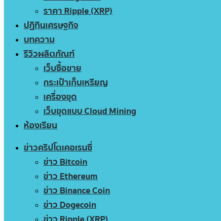
ราคา Ripple (XRP)
ปฏิทินเศรษฐกิจ
บทความ
รีวิวผลิตภัณฑ์
เว็บซื้อขาย
กระเป๋าเก็บเหรียญ
เครื่องขุด
เว็บขุดแบบ Cloud Mining
ห้องเรียน
ข่าวคริปโตเคอเรนซี่
ข่าว Bitcoin
ข่าว Ethereum
ข่าว Binance Coin
ข่าว Dogecoin
ข่าว Ripple (XRP)