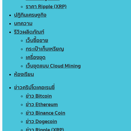
ราคา Ripple (XRP)
ปฏิทินเศรษฐกิจ
บทความ
รีวิวผลิตภัณฑ์
เว็บซื้อขาย
กระเป๋าเก็บเหรียญ
เครื่องขุด
เว็บขุดแบบ Cloud Mining
ห้องเรียน
ข่าวคริปโตเคอเรนซี่
ข่าว Bitcoin
ข่าว Ethereum
ข่าว Binance Coin
ข่าว Dogecoin
ข่าว Ripple (XRP)