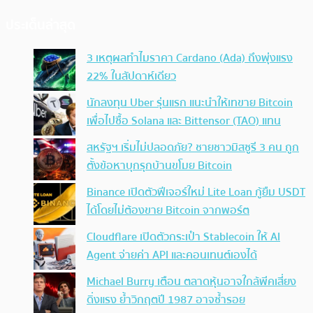
ประเด็นล่าสุด
3 เหตุผลทำไมราคา Cardano (Ada) ถึงพุ่งแรง
22% ในสัปดาห์เดียว
นักลงทุน Uber รุ่นแรก แนะนำให้เทขาย Bitcoin
เพื่อไปซื้อ Solana และ Bittensor (TAO) แทน
สหรัฐฯ เริ่มไม่ปลอดภัย? ชายชาวมิสซูรี 3 คน ถูก
ตั้งข้อหาบุกรุกบ้านขโมย Bitcoin
Binance เปิดตัวฟีเจอร์ใหม่ Lite Loan กู้ยืม USDT
ได้โดยไม่ต้องขาย Bitcoin จากพอร์ต
Cloudflare เปิดตัวกระเป๋า Stablecoin ให้ AI
Agent จ่ายค่า API และคอนเทนต์เองได้
Michael Burry เตือน ตลาดหุ้นอาจใกล้พีคเสี่ยง
ดิ่งแรง ย้ำวิกฤตปี 1987 อาจซ้ำรอย