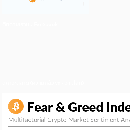
ติดตามเราบน Facebook
สภาวะตลาด (ความกลัว vs ความโลภ)