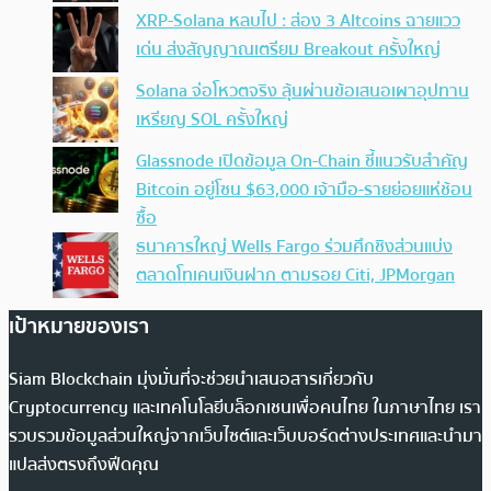
XRP-Solana หลบไป : ส่อง 3 Altcoins ฉายแวว
เด่น ส่งสัญญาณเตรียม Breakout ครั้งใหญ่
Solana จ่อโหวตจริง ลุ้นผ่านข้อเสนอเผาอุปทาน
เหรียญ SOL ครั้งใหญ่
Glassnode เปิดข้อมูล On-Chain ชี้แนวรับสำคัญ
Bitcoin อยู่โซน $63,000 เจ้ามือ-รายย่อยแห่ช้อน
ซื้อ
ธนาคารใหญ่ Wells Fargo ร่วมศึกชิงส่วนแบ่ง
ตลาดโทเคนเงินฝาก ตามรอย Citi, JPMorgan
เป้าหมายของเรา
Siam Blockchain มุ่งมั่นที่จะช่วยนำเสนอสารเกี่ยวกับ
Cryptocurrency และเทคโนโลยีบล็อกเชนเพื่อคนไทย ในภาษาไทย เรา
รวบรวมข้อมูลส่วนใหญ่จากเว็บไซต์และเว็บบอร์ดต่างประเทศและนำมา
แปลส่งตรงถึงฟีดคุณ