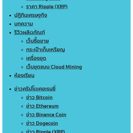
ราคา Ripple (XRP)
ปฏิทินเศรษฐกิจ
บทความ
รีวิวผลิตภัณฑ์
เว็บซื้อขาย
กระเป๋าเก็บเหรียญ
เครื่องขุด
เว็บขุดแบบ Cloud Mining
ห้องเรียน
ข่าวคริปโตเคอเรนซี่
ข่าว Bitcoin
ข่าว Ethereum
ข่าว Binance Coin
ข่าว Dogecoin
ข่าว Ripple (XRP)