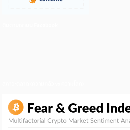
ติดตามเราบน Facebook
สภาวะตลาด (ความกลัว vs ความโลภ)