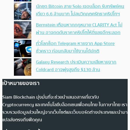
นักขุด Bitcoin สาย Solo เจอบล็อก รับทรัพย์คน
เดียว 6.6 ล้านบาท ไม่สนวิกฤตศรัทธาคริปโทฯ
Bernstein เตือนหากกฎหมาย CLARITY Act ไม่
ผ่าน อาจกดดันราคาคริปโตให้ดิ่งลงอีกระลอก
ทั่วโลกช็อก Telegram หายจาก App Store
ชั่วคราว ก่อนกลับมาใช้งานได้ปกติ
Galaxy Research ประเมินความเสียหายจาก
Coldcard อาจพุ่งสูงถึง $130 ล้าน
เป้าหมายของเรา
Siam Blockchain มุ่งมั่นที่จะช่วยนำเสนอสารเกี่ยวกับ
Cryptocurrency และเทคโนโลยีบล็อกเชนเพื่อคนไทย ในภาษาไทย เรา
รวบรวมข้อมูลส่วนใหญ่จากเว็บไซต์และเว็บบอร์ดต่างประเทศและนำมา
แปลส่งตรงถึงฟีดคุณ