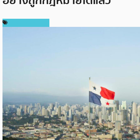
อย่างถูกกฎหมายได้แล้ว
กฎหมายและรัฐบาล