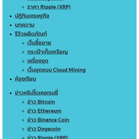
ราคา Ripple (XRP)
ปฏิทินเศรษฐกิจ
บทความ
รีวิวผลิตภัณฑ์
เว็บซื้อขาย
กระเป๋าเก็บเหรียญ
เครื่องขุด
เว็บขุดแบบ Cloud Mining
ห้องเรียน
ข่าวคริปโตเคอเรนซี่
ข่าว Bitcoin
ข่าว Ethereum
ข่าว Binance Coin
ข่าว Dogecoin
ข่าว Ripple (XRP)