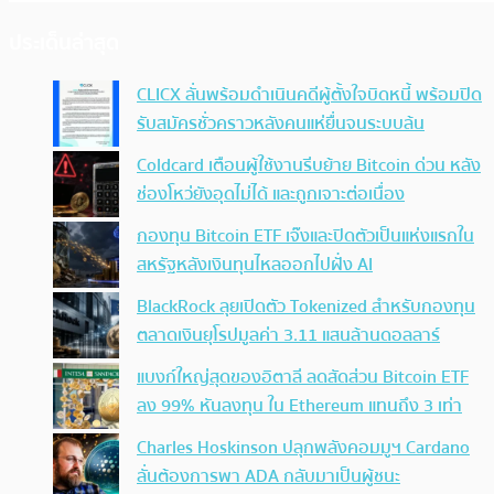
ประเด็นล่าสุด
CLICX ลั่นพร้อมดำเนินคดีผู้ตั้งใจบิดหนี้ พร้อมปิด
รับสมัครชั่วคราวหลังคนแห่ยื่นจนระบบล้น
Coldcard เตือนผู้ใช้งานรีบย้าย Bitcoin ด่วน หลัง
ช่องโหว่ยังอุดไม่ได้ และถูกเจาะต่อเนื่อง
กองทุน Bitcoin ETF เจ๊งและปิดตัวเป็นแห่งแรกใน
สหรัฐหลังเงินทุนไหลออกไปฝั่ง AI
BlackRock ลุยเปิดตัว Tokenized สำหรับกองทุน
ตลาดเงินยุโรปมูลค่า 3.11 แสนล้านดอลลาร์
แบงก์ใหญ่สุดของอิตาลี ลดสัดส่วน Bitcoin ETF
ลง 99% หันลงทุน ใน Ethereum แทนถึง 3 เท่า
Charles Hoskinson ปลุกพลังคอมมูฯ Cardano
ลั่นต้องการพา ADA กลับมาเป็นผู้ชนะ