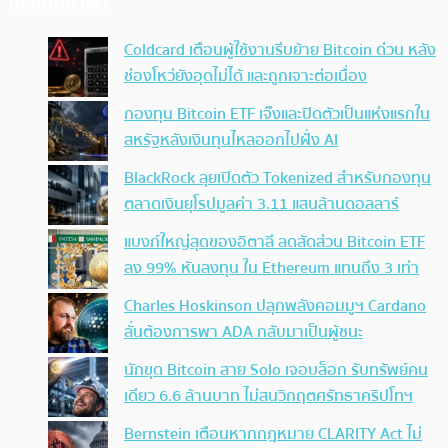
ประเด็นล่าสุด
Coldcard เตือนผู้ใช้งานรีบย้าย Bitcoin ด่วน หลัง
ช่องโหว่ยังอุดไม่ได้ และถูกเจาะต่อเนื่อง
กองทุน Bitcoin ETF เจ๊งและปิดตัวเป็นแห่งแรกใน
สหรัฐหลังเงินทุนไหลออกไปฝั่ง AI
BlackRock ลุยเปิดตัว Tokenized สำหรับกองทุน
ตลาดเงินยุโรปมูลค่า 3.11 แสนล้านดอลลาร์
แบงก์ใหญ่สุดของอิตาลี ลดสัดส่วน Bitcoin ETF
ลง 99% หันลงทุน ใน Ethereum แทนถึง 3 เท่า
Charles Hoskinson ปลุกพลังคอมมูฯ Cardano
ลั่นต้องการพา ADA กลับมาเป็นผู้ชนะ
นักขุด Bitcoin สาย Solo เจอบล็อก รับทรัพย์คน
เดียว 6.6 ล้านบาท ไม่สนวิกฤตศรัทธาคริปโทฯ
Bernstein เตือนหากกฎหมาย CLARITY Act ไม่