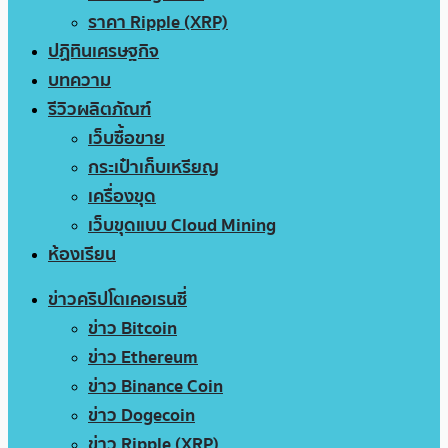
ราคา Ripple (XRP)
ปฏิทินเศรษฐกิจ
บทความ
รีวิวผลิตภัณฑ์
เว็บซื้อขาย
กระเป๋าเก็บเหรียญ
เครื่องขุด
เว็บขุดแบบ Cloud Mining
ห้องเรียน
ข่าวคริปโตเคอเรนซี่
ข่าว Bitcoin
ข่าว Ethereum
ข่าว Binance Coin
ข่าว Dogecoin
ข่าว Ripple (XRP)