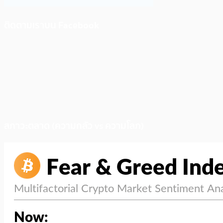
ติดตามเราบน Facebook
สภาวะตลาด (ความกลัว vs ความโลภ)