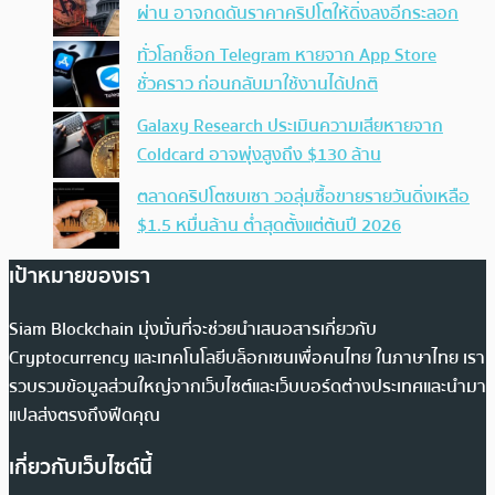
ผ่าน อาจกดดันราคาคริปโตให้ดิ่งลงอีกระลอก
ทั่วโลกช็อก Telegram หายจาก App Store
ชั่วคราว ก่อนกลับมาใช้งานได้ปกติ
Galaxy Research ประเมินความเสียหายจาก
Coldcard อาจพุ่งสูงถึง $130 ล้าน
ตลาดคริปโตซบเซา วอลุ่มซื้อขายรายวันดิ่งเหลือ
$1.5 หมื่นล้าน ต่ำสุดตั้งแต่ต้นปี 2026
เป้าหมายของเรา
Siam Blockchain มุ่งมั่นที่จะช่วยนำเสนอสารเกี่ยวกับ
Cryptocurrency และเทคโนโลยีบล็อกเชนเพื่อคนไทย ในภาษาไทย เรา
รวบรวมข้อมูลส่วนใหญ่จากเว็บไซต์และเว็บบอร์ดต่างประเทศและนำมา
แปลส่งตรงถึงฟีดคุณ
เกี่ยวกับเว็บไซต์นี้