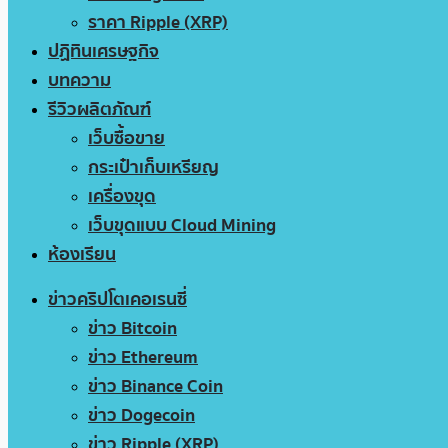
ราคา Ripple (XRP)
ปฏิทินเศรษฐกิจ
บทความ
รีวิวผลิตภัณฑ์
เว็บซื้อขาย
กระเป๋าเก็บเหรียญ
เครื่องขุด
เว็บขุดแบบ Cloud Mining
ห้องเรียน
ข่าวคริปโตเคอเรนซี่
ข่าว Bitcoin
ข่าว Ethereum
ข่าว Binance Coin
ข่าว Dogecoin
ข่าว Ripple (XRP)