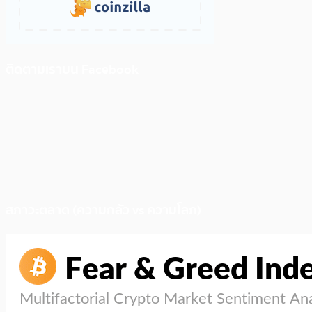
ติดตามเราบน Facebook
สภาวะตลาด (ความกลัว vs ความโลภ)