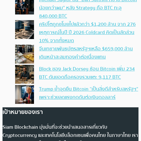
น้อยกว่าผม” หลัง Strategy ถือ BTC ทะลุ
840,000 BTC
คริปโตถูกขโมยไปแล้วกว่า $1,200 ล้าน จาก 276
เหตุการณ์ในปี ปี 2026 Coldcard คิดเป็นสัดส่วน
10% จากทั้งหมด
จีนเทขายพันธบัตรสหรัฐฯเหลือ $659,000 ล้าน
เดินหน้าสะสมทองคำต่อเนื่องแทน
Block ของ Jack Dorsey ช้อน Bitcoin เพิ่ม 234
BTC ดันยอดถือครองรวมแตะ 9,117 BTC
Trump ย้ำจุดยืน Bitcoin “เป็นสิ่งดีสำหรับสหรัฐฯ”
เพราะช่วยลดแรงกดดันต่อเงินดอลลาร์
เป้าหมายของเรา
Siam Blockchain มุ่งมั่นที่จะช่วยนำเสนอสารเกี่ยวกับ
Cryptocurrency และเทคโนโลยีบล็อกเชนเพื่อคนไทย ในภาษาไทย เรา