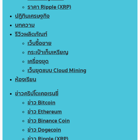
ราคา Ripple (XRP)
ปฏิทินเศรษฐกิจ
บทความ
รีวิวผลิตภัณฑ์
เว็บซื้อขาย
กระเป๋าเก็บเหรียญ
เครื่องขุด
เว็บขุดแบบ Cloud Mining
ห้องเรียน
ข่าวคริปโตเคอเรนซี่
ข่าว Bitcoin
ข่าว Ethereum
ข่าว Binance Coin
ข่าว Dogecoin
ข่าว Ripple (XRP)