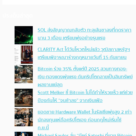
ประเด็นล่าสุด
SOL ส่งสัญญาณกลับตัว ทะลุเส้นขาลงที่กดราคา
นาน 3 เดือน เตรียมพุ่งอย่างรุนแรง
CLARITY Act ได้วันโหวตใหม่แล้ว วุฒิสภาสหรัฐฯ
เตรียมพิจารณาร่างกฎหมายวันที่ 15 กันยายน
Bitcoin ร่วง 35% ตั้งแต่ปี 2025 สวนทางทอง-
เงิน-ทองแดงพุ่งแรง ดันคริปโตกลายเป็นสินทรัพย์
ผลงานแย่สุด
Scott Melker ชี้ Bitcoin ไม่ได้ทำให้รวยเร็ว แต่ช่วย
ป้องกันให้ “จนช้าลง” จากเงินเฟ้อ
ยอดขาย Hardware Wallet ในรัสเซียพุ่งสูง 2 เท่า
นักลงทุนแห่ถือคริปโตเอง ก่อนกฎใหม่เริ่มใช้
ก.ย.นี้
Michael Saylor ลั่น “มีแค่ Satoshi ที่ขาย Bitcoin