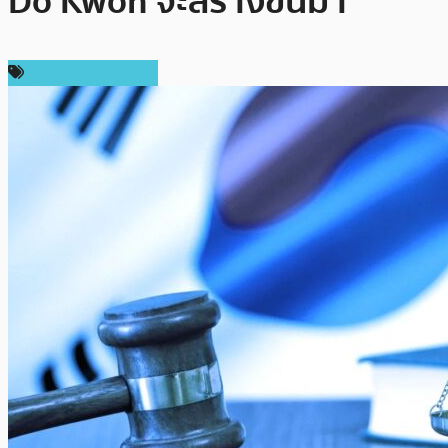
Do Kwon จะสร้างขึ้นมา
กฎหมายและรัฐบาล