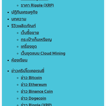
ราคา Ripple (XRP)
ปฏิทินเศรษฐกิจ
บทความ
รีวิวผลิตภัณฑ์
เว็บซื้อขาย
กระเป๋าเก็บเหรียญ
เครื่องขุด
เว็บขุดแบบ Cloud Mining
ห้องเรียน
ข่าวคริปโตเคอเรนซี่
ข่าว Bitcoin
ข่าว Ethereum
ข่าว Binance Coin
ข่าว Dogecoin
ข่าว Ripple (XRP)