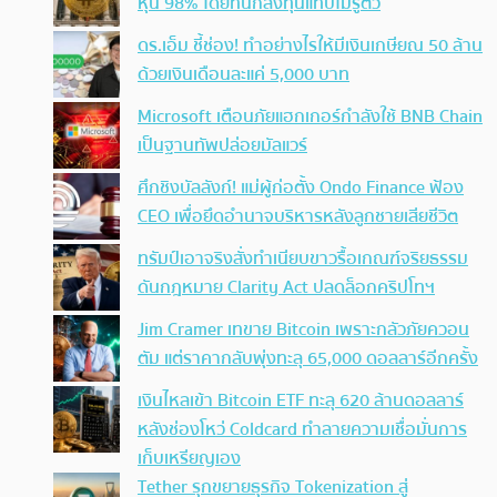
หุ้น 98% โดยที่นักลงทุนแทบไม่รู้ตัว
ดร.เอ็ม ชี้ช่อง! ทำอย่างไรให้มีเงินเกษียณ 50 ล้าน
ด้วยเงินเดือนละแค่ 5,000 บาท
Microsoft เตือนภัยแฮกเกอร์กำลังใช้ BNB Chain
เป็นฐานทัพปล่อยมัลแวร์
ศึกชิงบัลลังก์! แม่ผู้ก่อตั้ง Ondo Finance ฟ้อง
CEO เพื่อยึดอำนาจบริหารหลังลูกชายเสียชีวิต
ทรัมป์เอาจริง สั่งทำเนียบขาวรื้อเกณฑ์จริยธรรม
ดันกฎหมาย Clarity Act ปลดล็อกคริปโทฯ
Jim Cramer เทขาย Bitcoin เพราะกลัวภัยควอน
ตัม แต่ราคากลับพุ่งทะลุ 65,000 ดอลลาร์อีกครั้ง
เงินไหลเข้า Bitcoin ETF ทะลุ 620 ล้านดอลลาร์
หลังช่องโหว่ Coldcard ทำลายความเชื่อมั่นการ
เก็บเหรียญเอง
Tether รุกขยายธุรกิจ Tokenization สู่