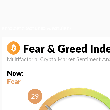
สภาวะตลาด (ความกลัว vs ความโลภ)