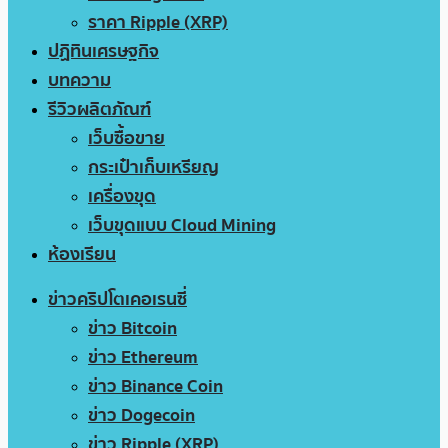
ราคา Ripple (XRP)
ปฏิทินเศรษฐกิจ
บทความ
รีวิวผลิตภัณฑ์
เว็บซื้อขาย
กระเป๋าเก็บเหรียญ
เครื่องขุด
เว็บขุดแบบ Cloud Mining
ห้องเรียน
ข่าวคริปโตเคอเรนซี่
ข่าว Bitcoin
ข่าว Ethereum
ข่าว Binance Coin
ข่าว Dogecoin
ข่าว Ripple (XRP)