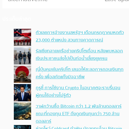
ประเด็นล่าสุด
ตัวเลขการจ้างงานสหรัฐฯ เดือนกรกฎาคมหดตัว
23,000 ตำแหน่ง สวนทางคาดการณ์
รัสเซียทลายเครือข่ายคริปโตเถื่อน หลังพบหลอก
เงินประชาชนส่งไปเป็นท่อน้ำเลี้ยงยูเครน
ญี่ปุ่นคุมเข้มคริปโต เสนอให้ชะลอการถอนเงินทุก
ครั้ง เพื่อสกัดแก๊งมิจฉาชีพ
กูรูชี้ การใช้งาน Crypto ในอนาคตจะราบรื่นจน
ผู้คนใช้อย่างไม่รู้ตัว
วาฬกว้านซื้อ Bitcoin กว่า 1.2 พันล้านดอลลาร์
ขณะที่กองทุน ETF ดึงดูดเงินทุนกว่า 750 ล้าน
ดอลลาร์
ช่องโหว่ Coldcard ทำพิษ นักลงทุนโอน Bitcoin