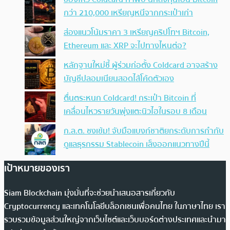
กว่า 210,000 เหรียญหนีจากกระเป๋าเก่า
ส่องแนวโน้มราคา 3 เหรียญคริปโทฯ Bitcoin,
Ethereum และ XRP จะไปทางไหนต่อ?
หลักฐานใหม่ชี้ ผู้ร่วมก่อตั้ง Coldcard อาจสร้าง
บัญชีปลอมเนียนสอดไส้โค้ดตัวเอง
ตื่นตระหนก Coldcard! กระเป๋า Bitcoin ที่
เคลื่อนไหวรายวันพุ่งแตะนิวไฮในรอบ 8 เดือน
ก.ล.ต. ชงเข้ม! จับมือแบงก์ชาติยกระดับการกำกับ
ดูแลธุรกรรม Stablecoin เล็งออกแนวทางปีนี้
เป้าหมายของเรา
Siam Blockchain มุ่งมั่นที่จะช่วยนำเสนอสารเกี่ยวกับ
Cryptocurrency และเทคโนโลยีบล็อกเชนเพื่อคนไทย ในภาษาไทย เรา
รวบรวมข้อมูลส่วนใหญ่จากเว็บไซต์และเว็บบอร์ดต่างประเทศและนำมา