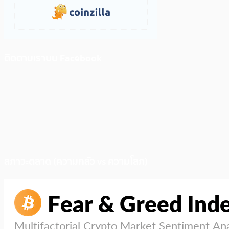
ติดตามเราบน Facebook
สภาวะตลาด (ความกลัว vs ความโลภ)