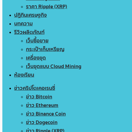
ราคา Ripple (XRP)
ปฏิทินเศรษฐกิจ
บทความ
รีวิวผลิตภัณฑ์
เว็บซื้อขาย
กระเป๋าเก็บเหรียญ
เครื่องขุด
เว็บขุดแบบ Cloud Mining
ห้องเรียน
ข่าวคริปโตเคอเรนซี่
ข่าว Bitcoin
ข่าว Ethereum
ข่าว Binance Coin
ข่าว Dogecoin
ข่าว Ripple (XRP)